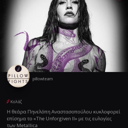
pillowteam
Κολάζ
Η θεάρα Πηνελόπη Αναστασοπούλου κυκλοφορεί
επίσημα το «The Unforgiven II» με τις ευλογίες
των Metallica