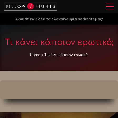
Μ
ε
Άκουσε εδώ όλα τα ολοκαίνουρια podcasts μας!
ν
ο
ύ
Τι κάνει κάποιον ερωτικό;
Home
»
Τι κάνει κάποιον ερωτικό;