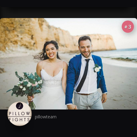
3
#
pillowteam