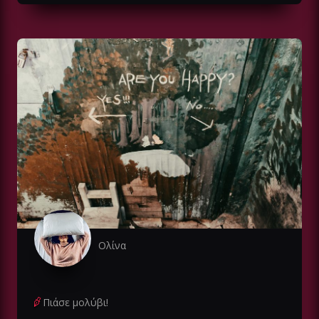
Ολίνα
Πιάσε μολύβι!