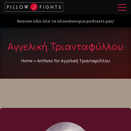
Μ
ε
Άκουσε εδώ όλα τα ολοκαίνουρια podcasts μας!
ν
ο
ύ
Αγγελική Τριανταφύλλου
Home
»
Archives for Αγγελική Τριανταφύλλου