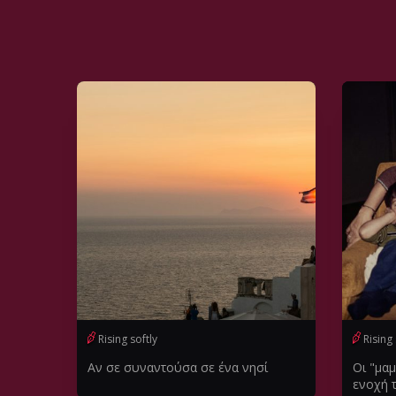
Rising softly
Rising 
Αν σε συναντούσα σε ένα νησί
Οι "μαμ
ενοχή 