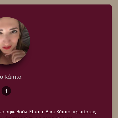
κυ Κάππα
 να σηκωθούν. Είμαι η Βίκυ Κάππα, πρωτίστως