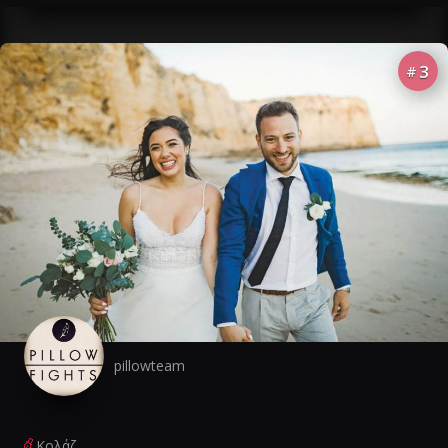
3
#
pillowteam
Κολάζ