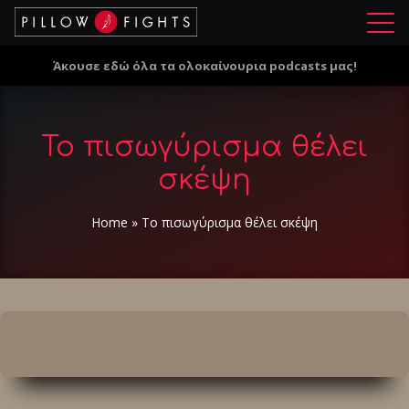
Μ
ε
Άκουσε εδώ όλα τα ολοκαίνουρια podcasts μας!
ν
ο
ύ
Το πισωγύρισμα θέλει
σκέψη
Home
»
Το πισωγύρισμα θέλει σκέψη