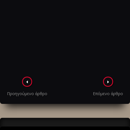
Πλοήγηση
στα
Προηγούμενο άρθρο
Επόμενο άρθρο
άρθρα