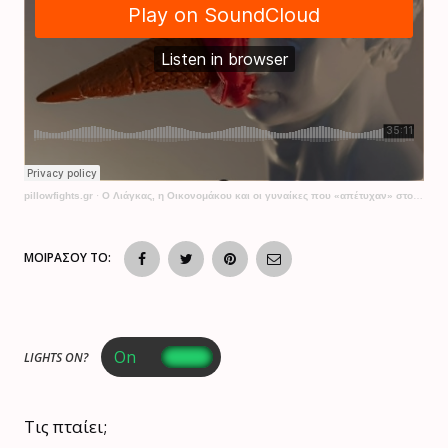
pillowfights.gr
·
Ο Λιάγκας, η Οικονομάκου και οι γυναίκες που «απέτυχαν» στον πρώτο γάμο
ΜΟΙΡΑΣΟΥ ΤΟ:
LIGHTS ON?
Τις πταίει;