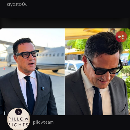
αγαπούν
5
#
pillowteam