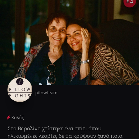
4
#
pillowteam
Κολάζ
Στο Βερολίνο χτίστηκε ένα σπίτι όπου
ηλικιωμένες λεσβίες δε θα κρύψουν ξανά ποια