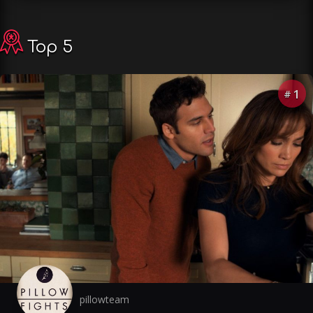
Top 5
1
#
pillowteam