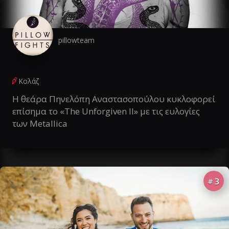
pillowteam
Κολάζ
Η θεάρα Πηνελόπη Αναστασοπούλου κυκλοφορεί
επίσημα το «The Unforgiven II» με τις ευλογίες
των Metallica
3
#