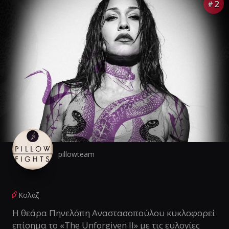
2
#
pillowteam
Κολάζ
Η θεάρα Πηνελόπη Αναστασοπούλου κυκλοφορεί
επίσημα το «The Unforgiven II» με τις ευλογίες