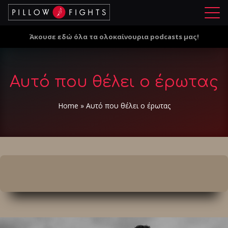
Μ
ε
Άκουσε εδώ όλα τα ολοκαίνουρια podcasts μας!
ν
ο
ύ
Αυτό που θέλει ο έρωτας
Home
»
Αυτό που θέλει ο έρωτας