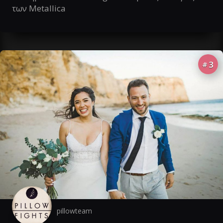
των Metallica
3
#
pillowteam