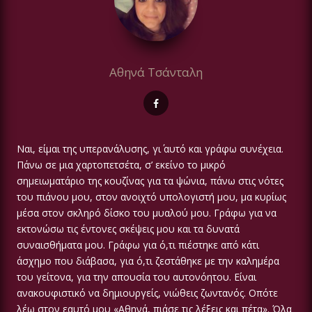
Αθηνά Τσάνταλη
Ναι, είμαι της υπερανάλυσης, γι΄ αυτό και γράφω συνέχεια.
Πάνω σε μια χαρτοπετσέτα, σ’ εκείνο το μικρό
σημειωματάριο της κουζίνας για τα ψώνια, πάνω στις νότες
του πιάνου μου, στον ανοιχτό υπολογιστή μου, μα κυρίως
μέσα στον σκληρό δίσκο του μυαλού μου. Γράφω για να
εκτονώσω τις έντονες σκέψεις μου και τα δυνατά
συναισθήματα μου. Γράφω για ό,τι πιέστηκε από κάτι
άσχημο που διάβασα, για ό,τι ζεστάθηκε με την καλημέρα
του γείτονα, για την απουσία του αυτονόητου. Είναι
ανακουφιστικό να δημιουργείς, νιώθεις ζωντανός. Οπότε
λέω στον εαυτό μου «Αθηνά, πιάσε τις λέξεις και πέτα». Όλα