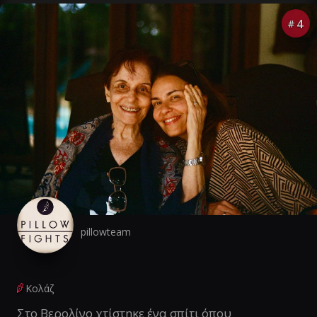
4
#
pillowteam
Κολάζ
Στο Βερολίνο χτίστηκε ένα σπίτι όπου