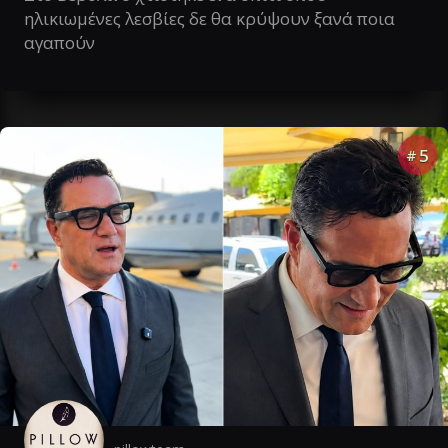
ηλικιωμένες λεσβίες δε θα κρύψουν ξανά ποια
αγαπούν
5
#