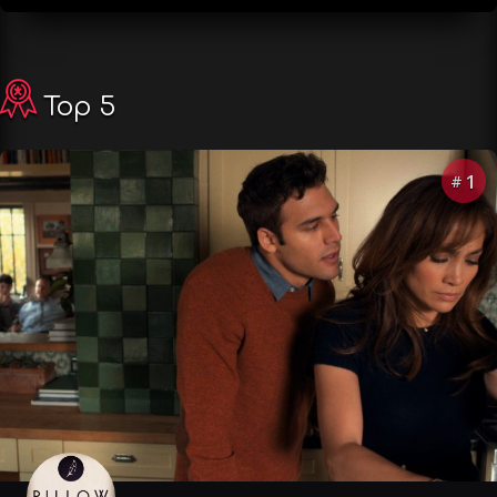
Top 5
1
#