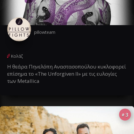
pillowteam
Κολάζ
Η θεάρα Πηνελόπη Αναστασοπούλου κυκλοφορεί
επίσημα το «The Unforgiven II» με τις ευλογίες
των Metallica
3
#