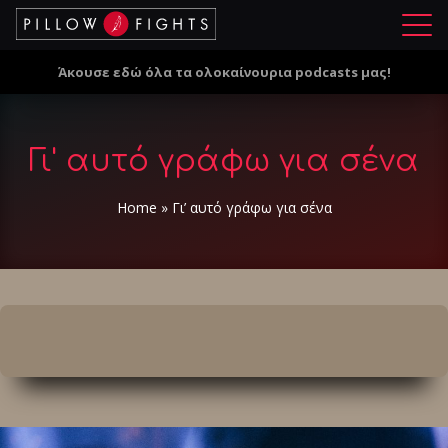
Μ
ε
Άκουσε εδώ όλα τα ολοκαίνουρια podcasts μας!
ν
ο
ύ
Γι' αυτό γράφω για σένα
Home
»
Γι’ αυτό γράφω για σένα