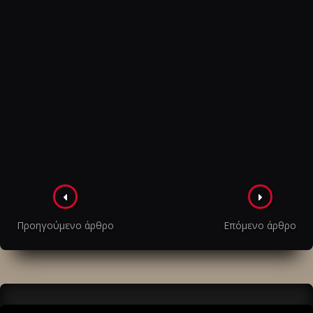
Πλοήγηση
στα
Προηγούμενο άρθρο
Επόμενο άρθρο
άρθρα