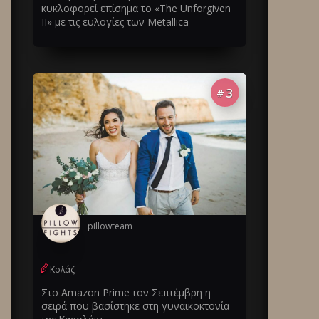
κυκλοφορεί επίσημα το «The Unforgiven
II» με τις ευλογίες των Metallica
3
#
pillowteam
Κολάζ
Στο Amazon Prime τον Σεπτέμβρη η
σειρά που βασίστηκε στη γυναικοκτονία