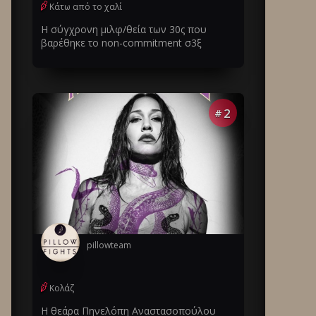
Κάτω από το χαλί
Η σύγχρονη μιλφ/θεία των 30ς που
βαρέθηκε το non-commitment σ3ξ
2
#
pillowteam
Κολάζ
Η θεάρα Πηνελόπη Αναστασοπούλου