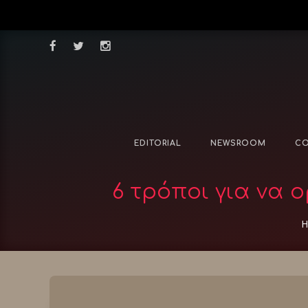
EDITORIAL
NEWSROOM
CO
6 τρόποι για να 
H