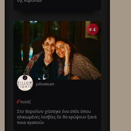
της Καρολάιν
4
#
pillowteam
Κολάζ
Στο Βερολίνο χτίστηκε ένα σπίτι όπου
ηλικιωμένες λεσβίες δε θα κρύψουν ξανά
ποια αγαπούν