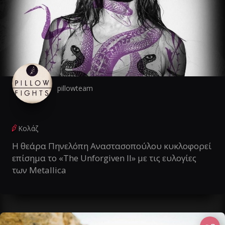
pillowteam
Κολάζ
Η θεάρα Πηνελόπη Αναστασοπούλου κυκλοφορεί
επίσημα το «The Unforgiven II» με τις ευλογίες
των Metallica