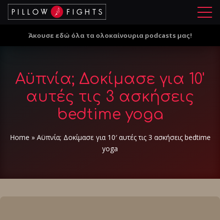
Μ
ε
Άκουσε εδώ όλα τα ολοκαίνουρια podcasts μας!
ν
ο
ύ
Αϋπνία; Δοκίμασε για 10'
αυτές τις 3 ασκήσεις
bedtime yoga
Home
»
Αϋπνία; Δοκίμασε για 10′ αυτές τις 3 ασκήσεις bedtime
yoga