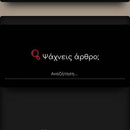
άρθρα
Ψάχνεις άρθρο;