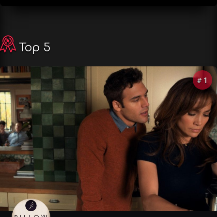
Top 5
1
#