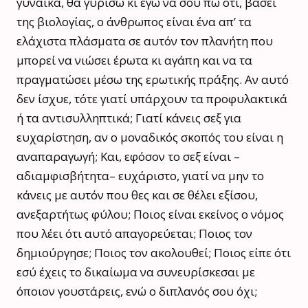
γυναίκα, θα γυρίσω κι εγώ να σου πω ότι, βάσει
της βιολογίας, ο άνθρωπος είναι ένα απ’ τα
ελάχιστα πλάσματα σε αυτόν τον πλανήτη που
μπορεί να νιώσει έρωτα κι αγάπη και να τα
πραγματώσει μέσω της ερωτικής πράξης. Αν αυτό
δεν ίσχυε, τότε γιατί υπάρχουν τα προφυλακτικά
ή τα αντισυλληπτικά; Γιατί κάνεις σεξ για
ευχαρίστηση, αν ο μοναδικός σκοπός του είναι η
αναπαραγωγή; Και, εφόσον το σεξ είναι –
αδιαμφισβήτητα– ευχάριστο, γιατί να μην το
κάνεις με αυτόν που θες και σε θέλει εξίσου,
ανεξαρτήτως φύλου; Ποιος είναι εκείνος ο νόμος
που λέει ότι αυτό απαγορεύεται; Ποιος τον
δημιούργησε; Ποιος τον ακολουθεί; Ποιος είπε ότι
εσύ έχεις το δικαίωμα να συνευρίσκεσαι με
όποιον γουστάρεις, ενώ ο διπλανός σου όχι;