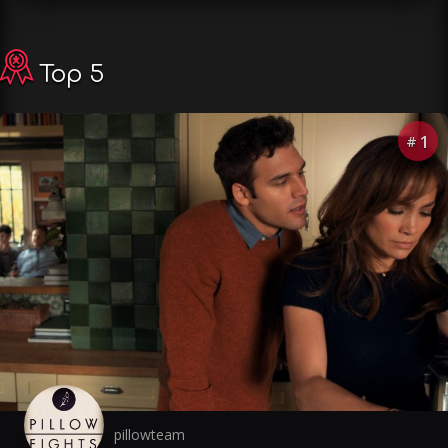
Top 5
1
#
pillowteam