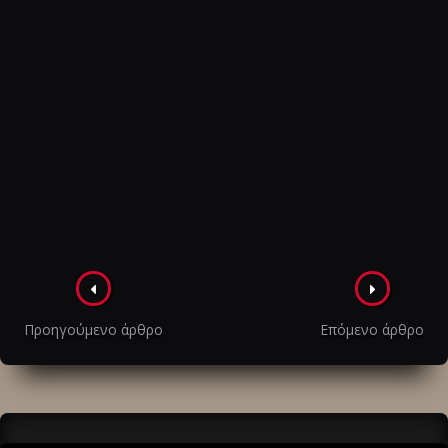
Πλοήγηση
στα
Προηγούμενο άρθρο
Επόμενο άρθρο
άρθρα