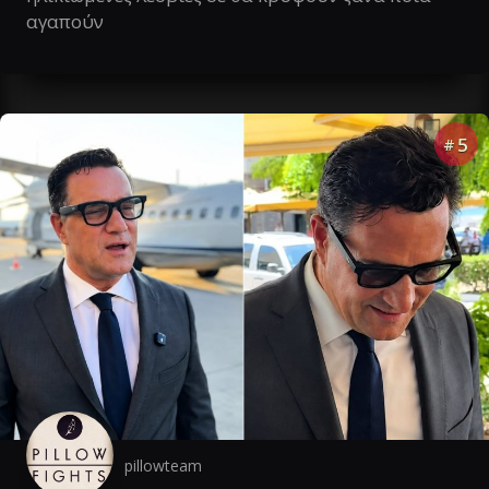
αγαπούν
5
#
pillowteam