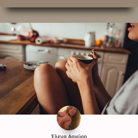
Έλενα Αργύρη