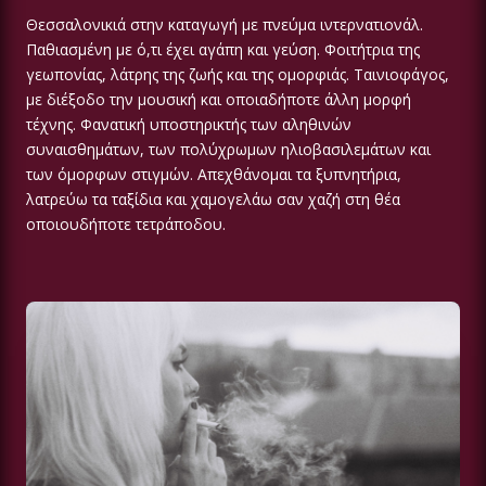
Θεσσαλονικιά στην καταγωγή με πνεύμα ιντερνατιονάλ.
Παθιασμένη με ό,τι έχει αγάπη και γεύση. Φοιτήτρια της
γεωπονίας, λάτρης της ζωής και της ομορφιάς. Ταινιοφάγος,
με διέξοδο την μουσική και οποιαδήποτε άλλη μορφή
τέχνης. Φανατική υποστηρικτής των αληθινών
συναισθημάτων, των πολύχρωμων ηλιοβασιλεμάτων και
των όμορφων στιγμών. Απεχθάνομαι τα ξυπνητήρια,
λατρεύω τα ταξίδια και χαμογελάω σαν χαζή στη θέα
οποιουδήποτε τετράποδου.