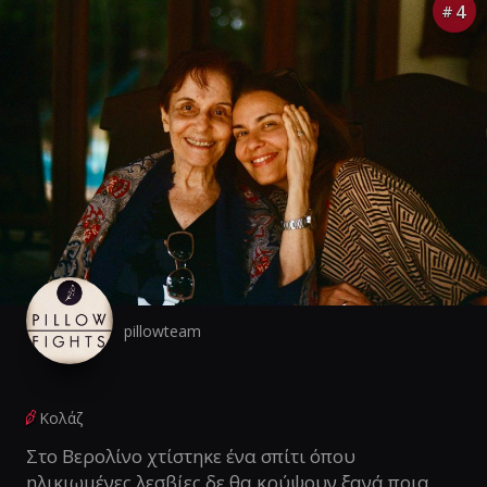
4
#
pillowteam
Κολάζ
Στο Βερολίνο χτίστηκε ένα σπίτι όπου
ηλικιωμένες λεσβίες δε θα κρύψουν ξανά ποια