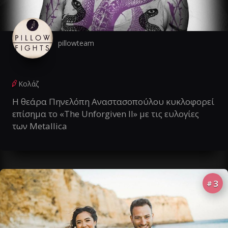
pillowteam
Κολάζ
Η θεάρα Πηνελόπη Αναστασοπούλου κυκλοφορεί
επίσημα το «The Unforgiven II» με τις ευλογίες
των Metallica
3
#