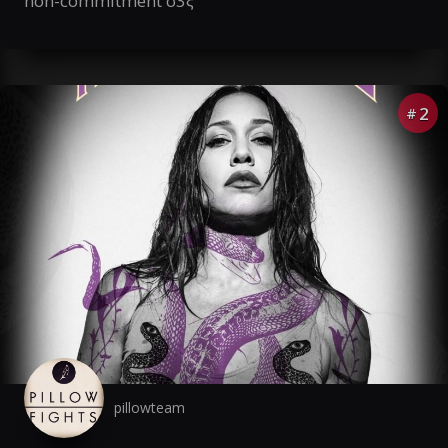
non-commitment σ3ξ
2
#
pillowteam