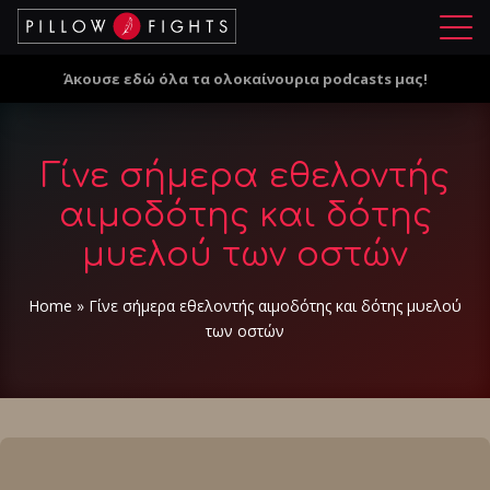
Μ
ε
Άκουσε εδώ όλα τα ολοκαίνουρια podcasts μας!
ν
ο
ύ
Γίνε σήμερα εθελοντής
αιμοδότης και δότης
μυελού των οστών
Home
»
Γίνε σήμερα εθελοντής αιμοδότης και δότης μυελού
των οστών