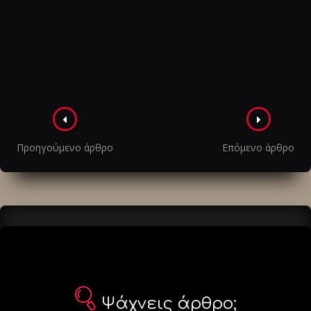
Πλοήγηση
στα
Προηγούμενο άρθρο
Επόμενο άρθρο
άρθρα
Ψάχνεις άρθρο;