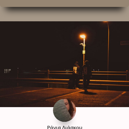
Ράνια Λιάσκου