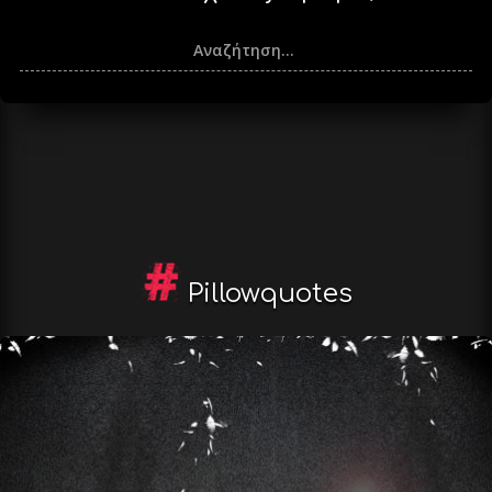
Pillowquotes