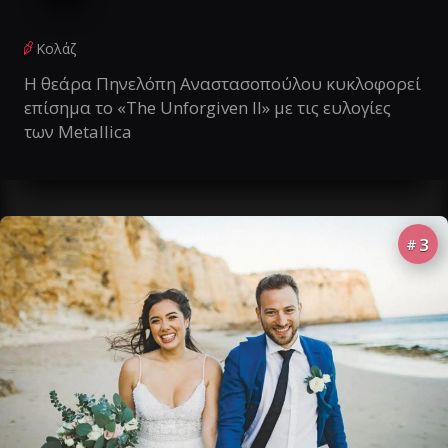
Κολάζ
Η θεάρα Πηνελόπη Αναστασοπούλου κυκλοφορεί
επίσημα το «The Unforgiven II» με τις ευλογίες
των Metallica
3
#