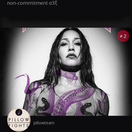
non-commitment σ3ξ
2
#
pillowteam