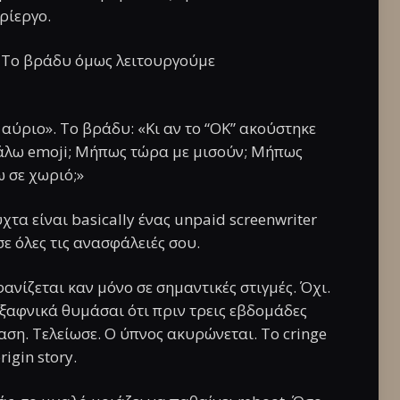
ρίεργο.
. Το βράδυ όμως λειτουργούμε
 αύριο». Το βράδυ: «Κι αν το “ΟΚ” ακούστηκε
βάλω emoji; Μήπως τώρα με μισούν; Μήπως
 σε χωριό;»
τα είναι basically ένας unpaid screenwriter
 όλες τις ανασφάλειές σου.
φανίζεται καν μόνο σε σημαντικές στιγμές. Όχι.
ξαφνικά θυμάσαι ότι πριν τρεις εβδομάδες
αση. Τελείωσε. Ο ύπνος ακυρώνεται. Το cringe
igin story.