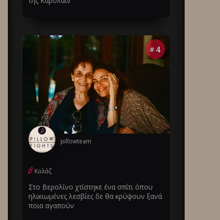
της Καρολάιν
4
#
pillowteam
Κολάζ
Στο Βερολίνο χτίστηκε ένα σπίτι όπου
ηλικιωμένες λεσβίες δε θα κρύψουν ξανά
ποια αγαπούν