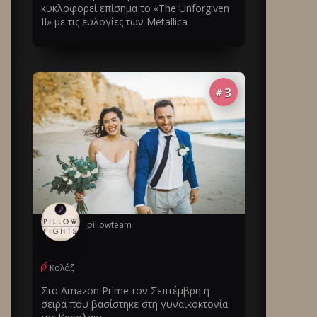
κυκλοφορεί επίσημα το «The Unforgiven
II» με τις ευλογίες των Metallica
3
#
pillowteam
Κολάζ
Στο Amazon Prime τον Σεπτέμβρη η
σειρά που βασίστηκε στη γυναικοκτονία