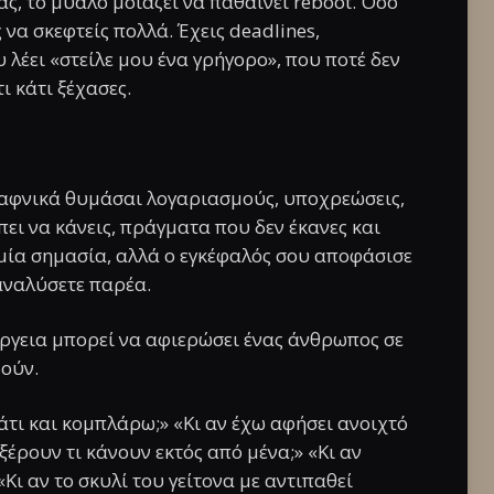
ς, το μυαλό μοιάζει να παθαίνει reboot. Όσο
 να σκεφτείς πολλά. Έχεις deadlines,
 λέει «στείλε μου ένα γρήγορο», που ποτέ δεν
ι κάτι ξέχασες.
 Ξαφνικά θυμάσαι λογαριασμούς, υποχρεώσεις,
ι να κάνεις, πράγματα που δεν έκανες και
μία σημασία, αλλά ο εγκέφαλός σου αποφάσισε
 αναλύσετε παρέα.
ργεια μπορεί να αφιερώσει ένας άνθρωπος σε
βούν.
άτι και κομπλάρω;» «Κι αν έχω αφήσει ανοιχτό
 ξέρουν τι κάνουν εκτός από μένα;» «Κι αν
Κι αν το σκυλί του γείτονα με αντιπαθεί