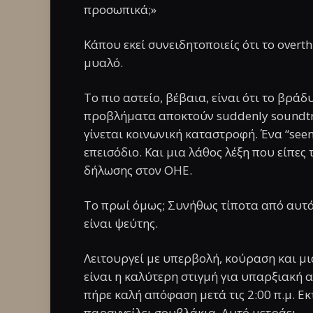
προσωπικά;»
Κάπου εκεί συνειδητοποιείς ότι το overth
μυαλό.
Το πιο αστείο, βέβαια, είναι ότι το βρ
προβλήματα αποκτούν suddenly soundtr
γίνεται κοινωνική καταστροφή. Ένα “see
επεισόδιο. Και μια λάθος λέξη που είπε
δήλωσης στον ΟΗΕ.
Το πρωί όμως; Συνήθως τίποτα από αυτά 
είναι ψεύτης.
Λειτουργεί με υπερβολή, κούραση και μι
είναι η καλύτερη στιγμή για υπαρξιακή α
πήρε καλή απόφαση μετά τις 2:00 π.μ. Ε
παραγγείλει σουβλάκια. Αυτό μετράει.