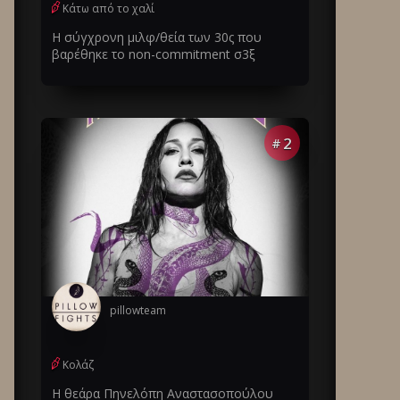
Κάτω από το χαλί
Η σύγχρονη μιλφ/θεία των 30ς που
βαρέθηκε το non-commitment σ3ξ
2
#
pillowteam
Κολάζ
Η θεάρα Πηνελόπη Αναστασοπούλου