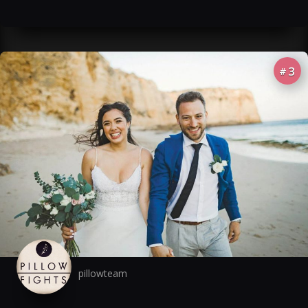
3
#
pillowteam