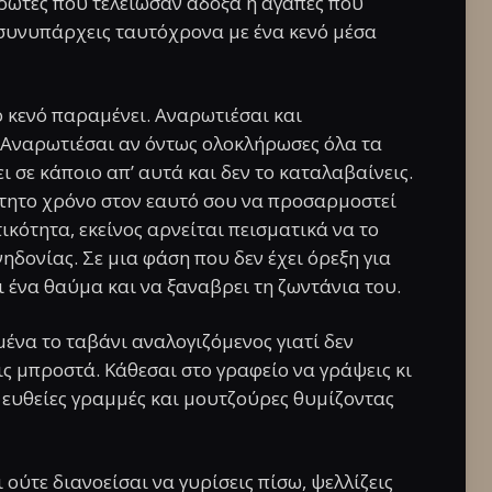
ρωτες που τελείωσαν άδοξα ή αγάπες που
 συνυπάρχεις ταυτόχρονα με ένα κενό μέσα
ο κενό παραμένει. Αναρωτιέσαι και
 Αναρωτιέσαι αν όντως ολοκλήρωσες όλα τα
ι σε κάποιο απ’ αυτά και δεν το καταλαβαίνεις.
ίτητο χρόνο στον εαυτό σου να προσαρμοστεί
ικότητα, εκείνος αρνείται πεισματικά να το
νηδονίας. Σε μια φάση που δεν έχει όρεξη για
ει ένα θαύμα και να ξαναβρει τη ζωντάνια του.
μένα το ταβάνι αναλογιζόμενος γιατί δεν
ς μπροστά. Κάθεσαι στο γραφείο να γράψεις κι
 ευθείες γραμμές και μουτζούρες θυμίζοντας
 ούτε διανοείσαι να γυρίσεις πίσω, ψελλίζεις