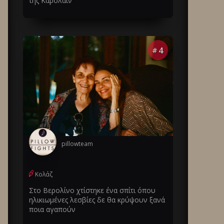
της Καρολάιν
4
#
pillowteam
Κολάζ
Στο Βερολίνο χτίστηκε ένα σπίτι όπου
ηλικιωμένες λεσβίες δε θα κρύψουν ξανά
ποια αγαπούν