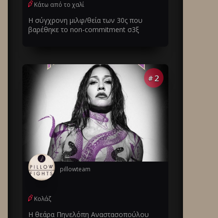
Κάτω από το χαλί
Η σύγχρονη μιλφ/θεία των 30ς που
βαρέθηκε το non-commitment σ3ξ
2
#
pillowteam
Κολάζ
Η θεάρα Πηνελόπη Αναστασοπούλου