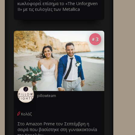
κυκλοφορεί επίσημα το «The Unforgiven
II» με τις ευλογίες των Metallica
3
#
pillowteam
Κολάζ
Στο Amazon Prime τον Σεπτέμβρη η
σειρά που βασίστηκε στη γυναικοκτονία