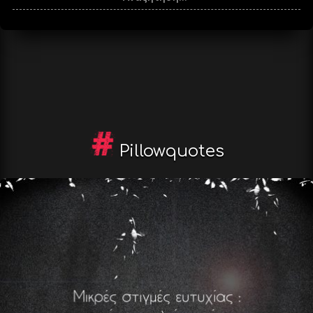
Pillowquotes