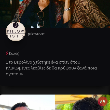
pillowteam
Κολάζ
Στο Βερολίνο χτίστηκε ένα σπίτι όπου
ηλικιωμένες λεσβίες δε θα κρύψουν ξανά ποια
αγαπούν
5
#