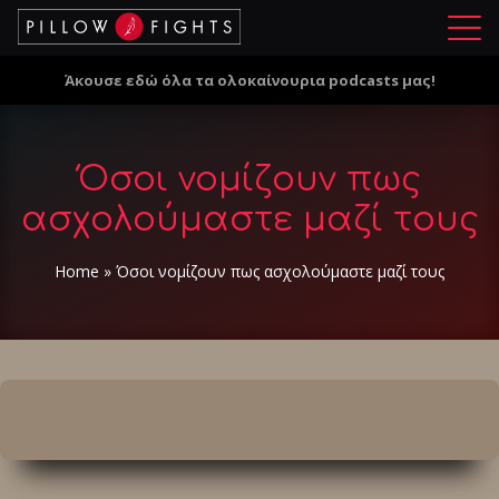
Μ
ε
Άκουσε εδώ όλα τα ολοκαίνουρια podcasts μας!
ν
ο
ύ
Όσοι νομίζουν πως
ασχολούμαστε μαζί τους
Home
»
Όσοι νομίζουν πως ασχολούμαστε μαζί τους