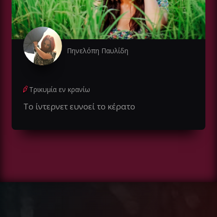
Πηνελόπη Παυλίδη
Τρικυμία εν κρανίω
Το ίντερνετ ευνοεί το κέρατο