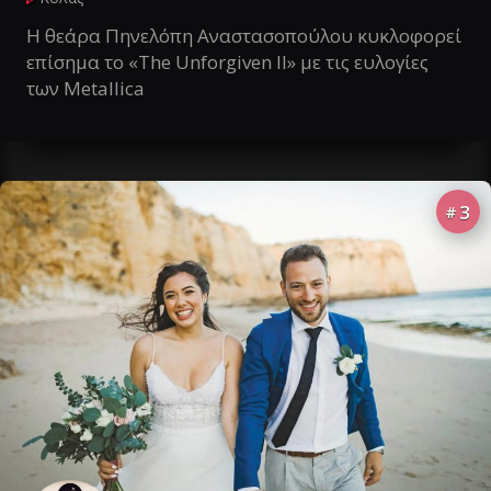
Η θεάρα Πηνελόπη Αναστασοπούλου κυκλοφορεί
επίσημα το «The Unforgiven II» με τις ευλογίες
των Metallica
3
#