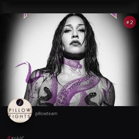
2
#
pillowteam
Κολάζ