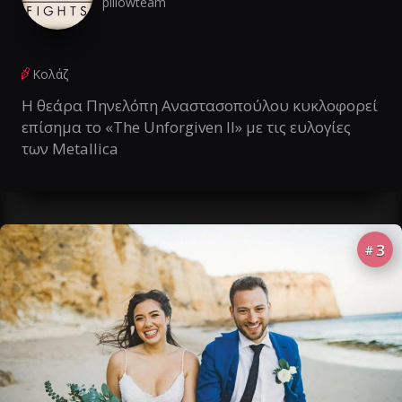
pillowteam
Κολάζ
Η θεάρα Πηνελόπη Αναστασοπούλου κυκλοφορεί
επίσημα το «The Unforgiven II» με τις ευλογίες
των Metallica
3
#