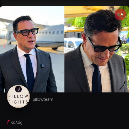
5
#
pillowteam
Κολάζ