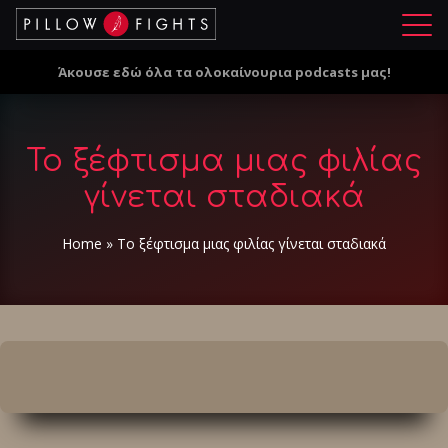
Μ
ε
Άκουσε εδώ όλα τα ολοκαίνουρια podcasts μας!
ν
ο
ύ
Το ξέφτισμα μιας φιλίας
γίνεται σταδιακά
Home
»
Το ξέφτισμα μιας φιλίας γίνεται σταδιακά