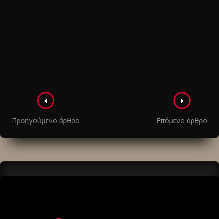
Πλοήγηση
στα
Προηγούμενο άρθρο
Επόμενο άρθρο
άρθρα