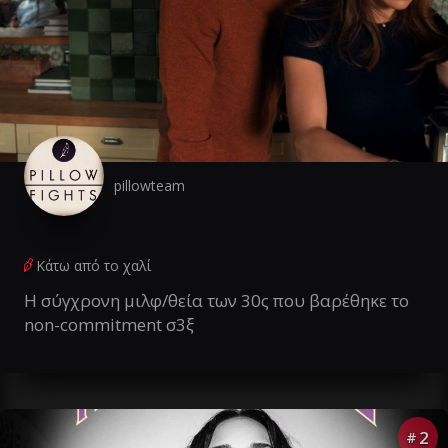
pillowteam
Κάτω από το χαλί
Η σύγχρονη μιλφ/θεία των 30ς που βαρέθηκε το
non-commitment σ3ξ
2
#