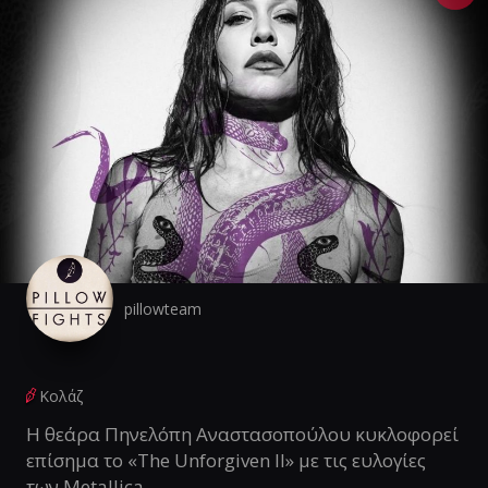
pillowteam
Κολάζ
Η θεάρα Πηνελόπη Αναστασοπούλου κυκλοφορεί
επίσημα το «The Unforgiven II» με τις ευλογίες
των Metallica