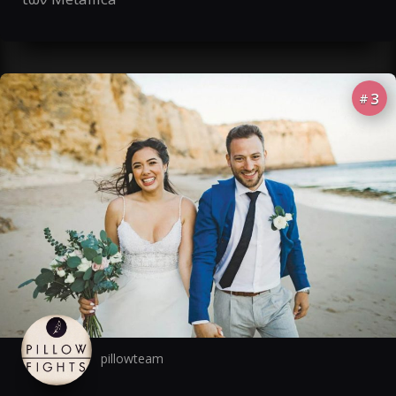
3
#
pillowteam