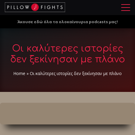
Μ
ε
Άκουσε εδώ όλα τα ολοκαίνουρια podcasts μας!
ν
ο
ύ
Οι καλύτερες ιστορίες
δεν ξεκίνησαν με πλάνο
Home
»
Οι καλύτερες ιστορίες δεν ξεκίνησαν με πλάνο