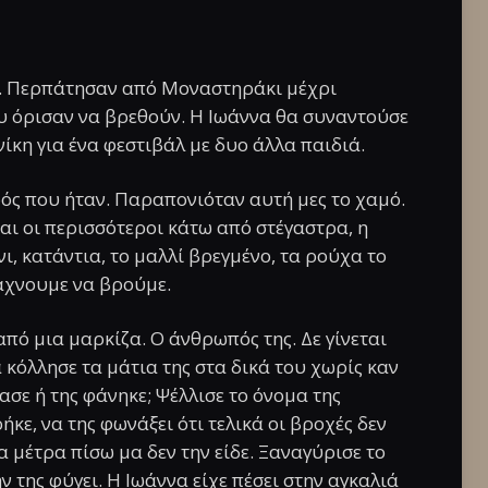
α. Περπάτησαν από Μοναστηράκι μέχρι
υ όρισαν να βρεθούν. Η Ιωάννα θα συναντούσε
ίκη για ένα φεστιβάλ με δυο άλλα παιδιά.
ός που ήταν. Παραπονιόταν αυτή μες το χαμό.
ται οι περισσότεροι κάτω από στέγαστρα, η
ι, κατάντια, το μαλλί βρεγμένο, τα ρούχα το
 ψάχνουμε να βρούμε.
πό μια μαρκίζα. Ο άνθρωπός της. Δε γίνεται
 κόλλησε τα μάτια της στα δικά του χωρίς καν
ασε ή της φάνηκε; Ψέλλισε το όνομα της
ρήκε, να της φωνάξει ότι τελικά οι βροχές δεν
α μέτρα πίσω μα δεν την είδε. Ξαναγύρισε το
ην της φύγει. Η Ιωάννα είχε πέσει στην αγκαλιά