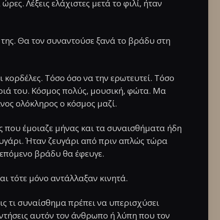
ώρες. Λέξεις ελάχιστες μετά το φιλί, ήταν
ι της. Θα τον συναντούσε ξανά το βράδυ στη
 κορδέλες. Τόσο όσο να την ερωτευτεί. Τόσο
ριά του. Κόσμος πολύς, μουσική, φώτα. Μα
ίνος ολόκληρος ο κόσμος μαζί.
ς που έμοιαζε μήνας και τα συναισθήματα ήδη
ευγάρι. Ήταν ζευγάρι από πριν απλώς τώρα
 επόμενο βράδυ θα έφευγε.
αι τότε μόνο αντάλλαξαν κινητά.
ις τι συναίσθημα πρέπει να υπερισχύσει
αντήσεις αυτόν τον άνθρωπο ή λύπη που τον