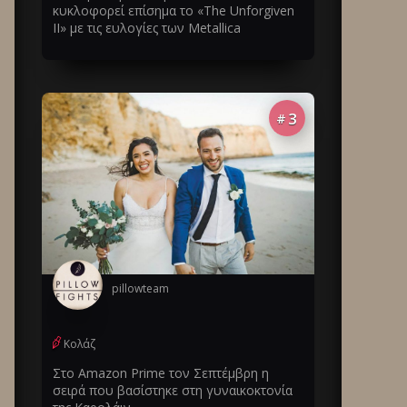
κυκλοφορεί επίσημα το «The Unforgiven
II» με τις ευλογίες των Metallica
3
#
pillowteam
Κολάζ
Στο Amazon Prime τον Σεπτέμβρη η
σειρά που βασίστηκε στη γυναικοκτονία