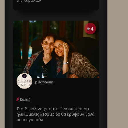
της Καρολάιν
4
#
pillowteam
Κολάζ
Στο Βερολίνο χτίστηκε ένα σπίτι όπου
ηλικιωμένες λεσβίες δε θα κρύψουν ξανά
ποια αγαπούν