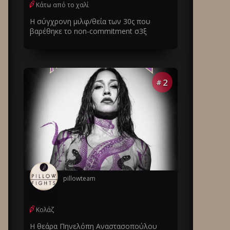
Κάτω από το χαλί
Η σύγχρονη μιλφ/θεία των 30ς που
βαρέθηκε το non-commitment σ3ξ
2
#
pillowteam
Κολάζ
Η θεάρα Πηνελόπη Αναστασοπούλου