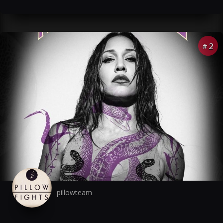
2
#
pillowteam