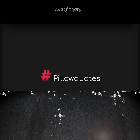
Pillowquotes