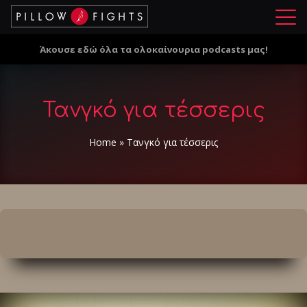
Μ
ε
Άκουσε εδώ όλα τα ολοκαίνουρια podcasts μας!
ν
ο
ύ
Τανγκό για τέσσερις
Home
»
Τανγκό για τέσσερις