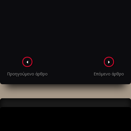
Πλοήγηση
στα
Προηγούμενο άρθρο
Επόμενο άρθρο
άρθρα