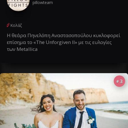
pillowteam
Κολάζ
Η θεάρα Πηνελόπη Αναστασοπούλου κυκλοφορεί
επίσημα το «The Unforgiven II» με τις ευλογίες
των Metallica
3
#