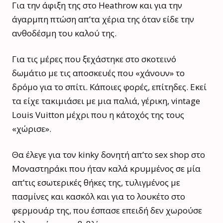
Για την άφιξη της στο Heathrow και για την
άγαρμπη πτώση απ’τα χέρια της όταν είδε την
ανθοδέσμη του καλού της.
Για τις μέρες που ξεχάστηκε στο σκοτεινό
δωμάτιο με τις αποσκευές που «χάνουν» το
δρόμο για το σπίτι. Κάποιες φορές, επίτηδες. Εκεί
τα είχε τακιμιάσει με μια παλιά, γέρικη, vintage
Louis Vuitton μέχρι που η κάτοχός της τους
«χώρισε».
Θα έλεγε για τον kinky δονητή απ’το sex shop στο
Μοναστηράκι που ήταν καλά κρυμμένος σε μία
απ’τις εσωτερικές θήκες της, τυλιγμένος με
πασμίνες και κασκόλ και για το λουκέτο στο
φερμουάρ της, που έσπασε επειδή δεν χωρούσε