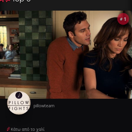
1
#
pillowteam
Κάτω από το χαλί