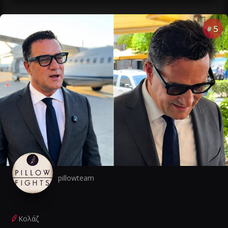
5
#
pillowteam
Κολάζ