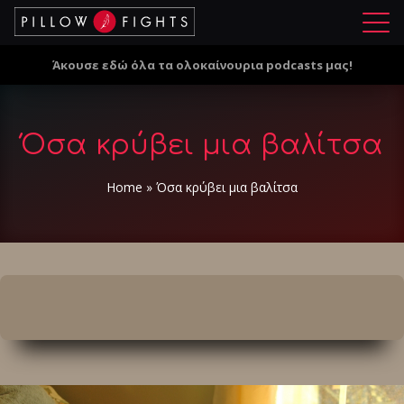
Μ
ε
Άκουσε εδώ όλα τα ολοκαίνουρια podcasts μας!
ν
ο
ύ
Όσα κρύβει μια βαλίτσα
Home
»
Όσα κρύβει μια βαλίτσα