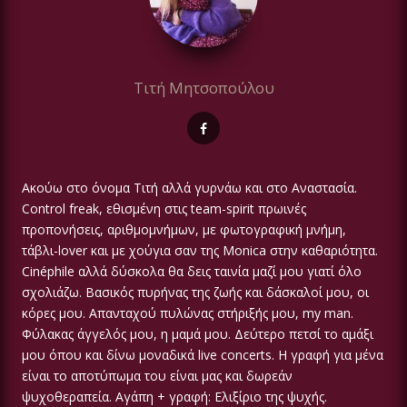
Τιτή Μητσοπούλου
Ακούω στο όνομα Τιτή αλλά γυρνάω και στο Αναστασία.
Control freak, εθισμένη στις team-spirit πρωινές
προπονήσεις, αριθμομνήμων, με φωτογραφική μνήμη,
τάβλι-lover και με χούγια σαν της Monica στην καθαριότητα.
Cinéphile αλλά δύσκολα θα δεις ταινία μαζί μου γιατί όλο
σχολιάζω. Βασικός πυρήνας της ζωής και δάσκαλοί μου, οι
κόρες μου. Απανταχού πυλώνας στήριξής μου, my man.
Φύλακας άγγελός μου, η μαμά μου. Δεύτερο πετσί το αμάξι
μου όπου και δίνω μοναδικά live concerts. Η γραφή για μένα
είναι το αποτύπωμα του είναι μας και δωρεάν
ψυχοθεραπεία. Αγάπη + γραφή: Ελιξίριο της ψυχής.