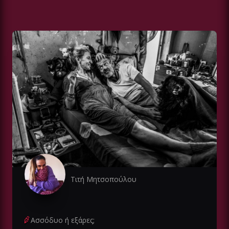
Τιτή Μητσοπούλου
Ασσόδυο ή εξάρες;