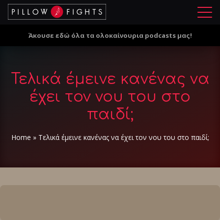
Μ
ε
Άκουσε εδώ όλα τα ολοκαίνουρια podcasts μας!
ν
ο
ύ
Τελικά έμεινε κανένας να
έχει τον νου του στο
παιδί;
Home
»
Τελικά έμεινε κανένας να έχει τον νου του στο παιδί;