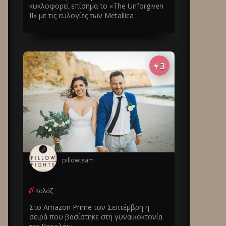
κυκλοφορεί επίσημα το «The Unforgiven
II» με τις ευλογίες των Metallica
3
#
pillowteam
Κολάζ
Στο Amazon Prime τον Σεπτέμβρη η
σειρά που βασίστηκε στη γυναικοκτονία