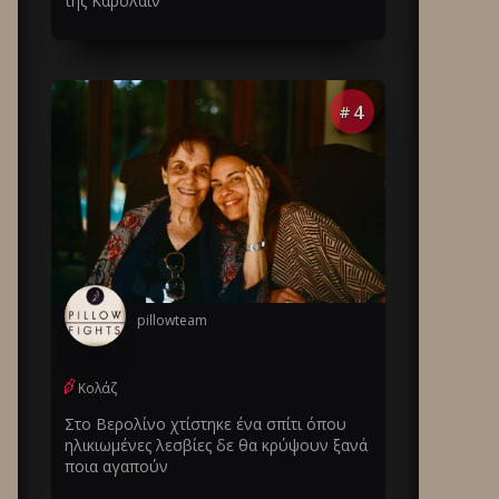
της Καρολάιν
4
#
pillowteam
Κολάζ
Στο Βερολίνο χτίστηκε ένα σπίτι όπου
ηλικιωμένες λεσβίες δε θα κρύψουν ξανά
ποια αγαπούν