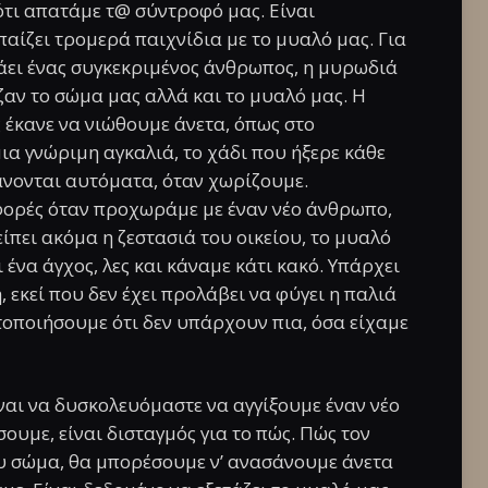
τι απατάμε τ@ σύντροφό μας. Είναι
παίζει τρομερά παιχνίδια με το μυαλό μας. Για
άει ένας συγκεκριμένος άνθρωπος, η μυρωδιά
αζαν το σώμα μας αλλά και το μυαλό μας. Η
ς έκανε να νιώθουμε άνετα, όπως στο
ια γνώριμη αγκαλιά, το χάδι που ήξερε κάθε
άνονται αυτόματα, όταν χωρίζουμε.
φορές όταν προχωράμε με έναν νέο άνθρωπο,
είπει ακόμα η ζεστασιά του οικείου, το μυαλό
 ένα άγχος, λες και κάναμε κάτι κακό. Υπάρχει
, εκεί που δεν έχει προλάβει να φύγει η παλιά
τοποιήσουμε ότι δεν υπάρχουν πια, όσα είχαμε
ναι να δυσκολευόμαστε να αγγίξουμε έναν νέο
υμε, είναι δισταγμός για το πώς. Πώς τον
ου σώμα, θα μπορέσουμε ν’ ανασάνουμε άνετα