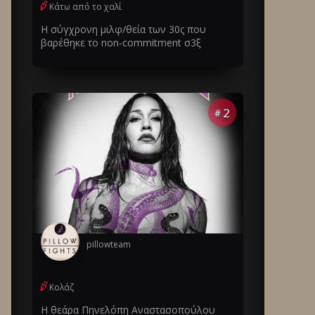
Κάτω από το χαλί
Η σύγχρονη μιλφ/θεία των 30ς που
βαρέθηκε το non-commitment σ3ξ
2
#
pillowteam
Κολάζ
Η θεάρα Πηνελόπη Αναστασοπούλου