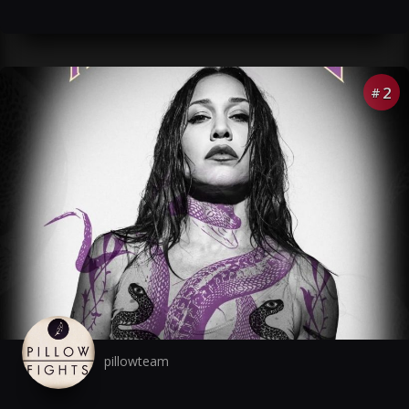
2
#
pillowteam