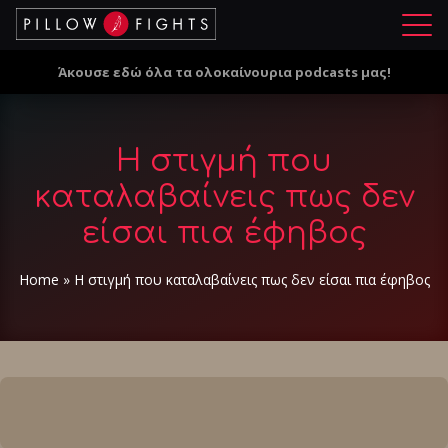
Μ
ε
Άκουσε εδώ όλα τα ολοκαίνουρια podcasts μας!
ν
ο
ύ
Η στιγμή που
καταλαβαίνεις πως δεν
είσαι πια έφηβος
Home
»
Η στιγμή που καταλαβαίνεις πως δεν είσαι πια έφηβος