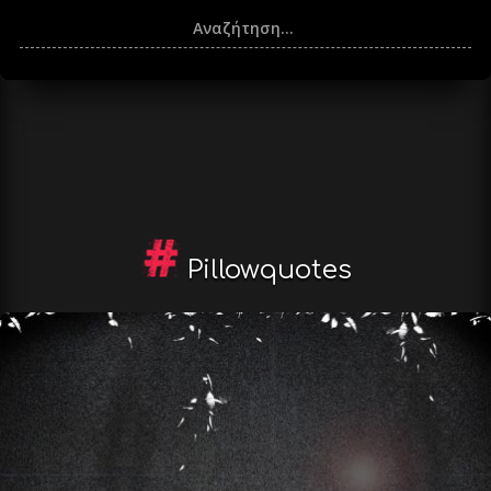
Pillowquotes