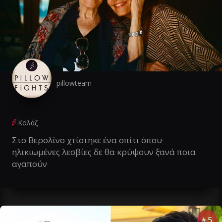
pillowteam
Κολάζ
Στο Βερολίνο χτίστηκε ένα σπίτι όπου
ηλικιωμένες λεσβίες δε θα κρύψουν ξανά ποια
αγαπούν
5
#