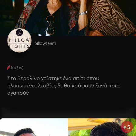
pillowteam
Κολάζ
Στο Βερολίνο χτίστηκε ένα σπίτι όπου
ηλικιωμένες λεσβίες δε θα κρύψουν ξανά ποια
αγαπούν
5
#