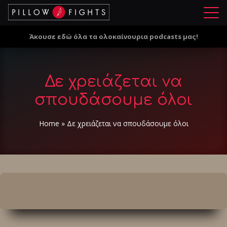
Μ
ε
Άκουσε εδώ όλα τα ολοκαίνουρια podcasts μας!
ν
ο
ύ
Δε χρειάζεται να
σπουδάσουμε όλοι
Home
»
Δε χρειάζεται να σπουδάσουμε όλοι