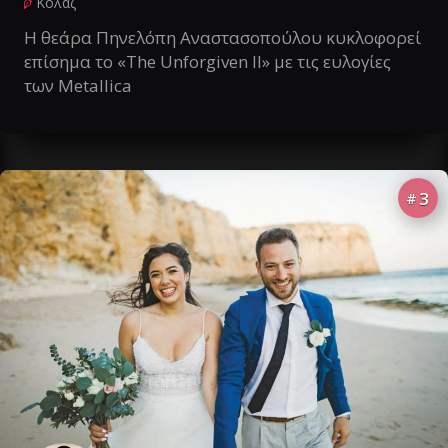
Κολάζ
Η θεάρα Πηνελόπη Αναστασοπούλου κυκλοφορεί
επίσημα το «The Unforgiven II» με τις ευλογίες
των Metallica
3
#