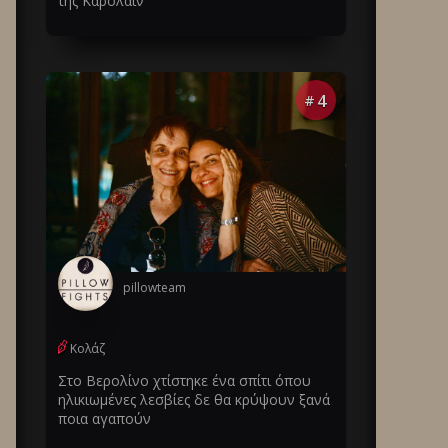
της Καρολάιν
4
#
pillowteam
Κολάζ
Στο Βερολίνο χτίστηκε ένα σπίτι όπου
ηλικιωμένες λεσβίες δε θα κρύψουν ξανά
ποια αγαπούν