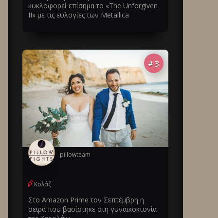
κυκλοφορεί επίσημα το «The Unforgiven
II» με τις ευλογίες των Metallica
3
#
pillowteam
Κολάζ
Στο Amazon Prime τον Σεπτέμβρη η
σειρά που βασίστηκε στη γυναικοκτονία