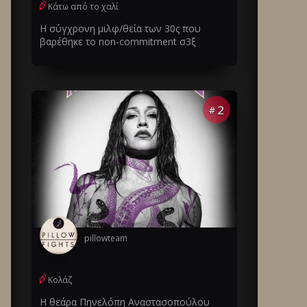
Κάτω από το χαλί
Η σύγχρονη μιλφ/θεία των 30ς που
βαρέθηκε το non-commitment σ3ξ
2
#
pillowteam
Κολάζ
Η θεάρα Πηνελόπη Αναστασοπούλου