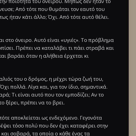
 την ποιότητα του ονείρου. Μήπως δεν ήταν το
ευσε; Από τότε που θυμάται τον εαυτό του
ς ήταν κάτι άλλο; Όχι. Από τότε αυτό θέλει.
ι στο όνειρο. Αυτό είναι «υγιές». Το πρόβλημα
οπίσει. Πρέπει να καταλάβει τι πάει στραβά και
και βαράει όταν η αλήθεια έρχεται κι
αλιός του ο δρόμος, η μέχρι τώρα ζωή του,
χι πολλά. Λίγα και, για τον ίδιο, σημαντικά.
χαρά; Τι είναι αυτό που τον εμποδίζει; Αν το
ο ξέρει, πρέπει να το βρει.
πότε αποκλείεται ως ενδεχόμενο. Γεγονότα
έψει τόσο πολύ που δεν έχει καταφέρει στην
 και σοβαρά, τα οποία ο κάθε ένας τα