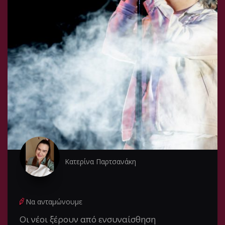
Κατερίνα Παρτσανάκη
Να ανταμώνουμε
Οι νέοι ξέρουν από ενσυναίσθηση