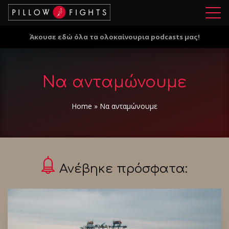
Μ
ε
Άκουσε εδώ όλα τα ολοκαίνουρια podcasts μας!
ν
ο
ύ
Να ανταμώνουμε
Home
»
Να ανταμώνουμε
Ανέβηκε πρόσφατα: