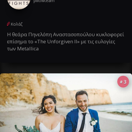
pillowteam
Κολάζ
Η θεάρα Πηνελόπη Αναστασοπούλου κυκλοφορεί
επίσημα το «The Unforgiven II» με τις ευλογίες
των Metallica
3
#