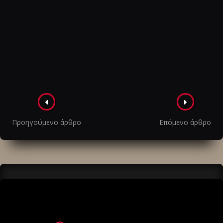
Πλοήγηση
στα
Προηγούμενο άρθρο
Επόμενο άρθρο
άρθρα