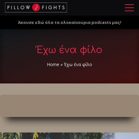
Μ
ε
Άκουσε εδώ όλα τα ολοκαίνουρια podcasts μας!
ν
ο
ύ
Έχω ένα φίλο
Home
»
Έχω ένα φίλο