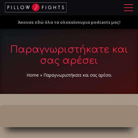
Μ
ε
Άκουσε εδώ όλα τα ολοκαίνουρια podcasts μας!
ν
ο
ύ
Παραγνωριστήκατε και
σας αρέσει
Home
»
Παραγνωριστήκατε και σας αρέσει