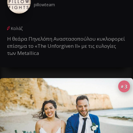
pillowteam
Κολάζ
Η θεάρα Πηνελόπη Αναστασοπούλου κυκλοφορεί
επίσημα το «The Unforgiven II» με τις ευλογίες
των Metallica
3
#