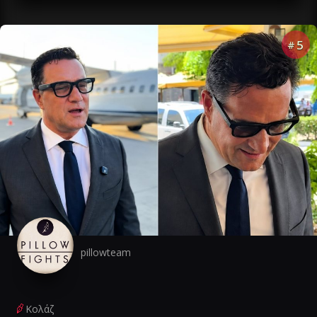
5
#
pillowteam
Κολάζ