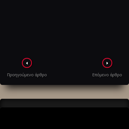
Πλοήγηση
στα
Προηγούμενο άρθρο
Επόμενο άρθρο
άρθρα