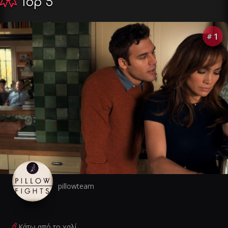
Top 5
1
#
pillowteam
Κάτω από το χαλί