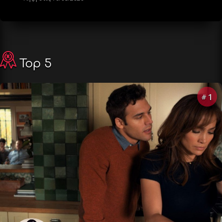
Top 5
1
#