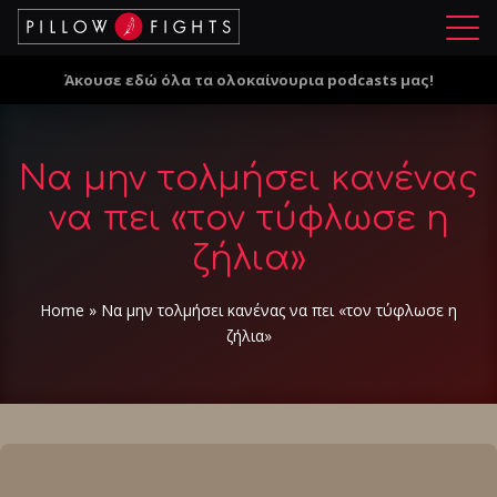
Μ
ε
Άκουσε εδώ όλα τα ολοκαίνουρια podcasts μας!
ν
ο
ύ
Nα μην τολμήσει κανένας
να πει «τον τύφλωσε η
ζήλια»
Home
»
Nα μην τολμήσει κανένας να πει «τον τύφλωσε η
ζήλια»