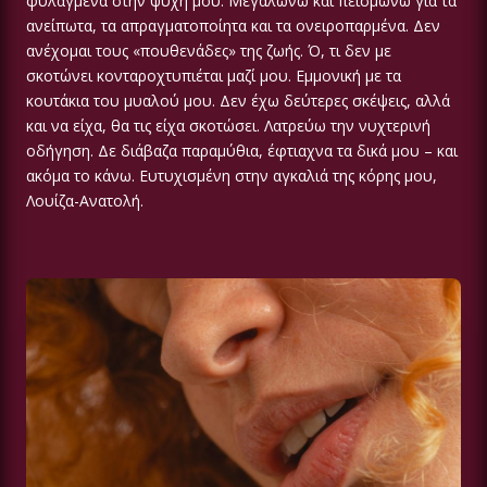
φυλαγμένα στην ψυχή μου. Μεγαλώνω και πεισμώνω για τα
ανείπωτα, τα απραγματοποίητα και τα ονειροπαρμένα. Δεν
ανέχομαι τους «πουθενάδες» της ζωής. Ό, τι δεν με
σκοτώνει κονταροχτυπιέται μαζί μου. Εμμονική με τα
κουτάκια του μυαλού μου. Δεν έχω δεύτερες σκέψεις, αλλά
και να είχα, θα τις είχα σκοτώσει. Λατρεύω την νυχτερινή
οδήγηση. Δε διάβαζα παραμύθια, έφτιαχνα τα δικά μου – και
ακόμα το κάνω. Ευτυχισμένη στην αγκαλιά της κόρης μου,
Λουίζα-Ανατολή.