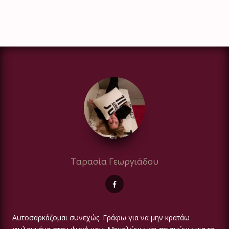
Ταρασία Γεωργιάδου
Αυτοσαρκάζομαι συνεχώς. Γράφω για να μην κρατάω