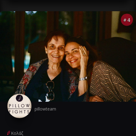
4
#
pillowteam
Κολάζ