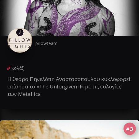
pillowteam
Κολάζ
Η θεάρα Πηνελόπη Αναστασοπούλου κυκλοφορεί
επίσημα το «The Unforgiven II» με τις ευλογίες
των Metallica
3
#