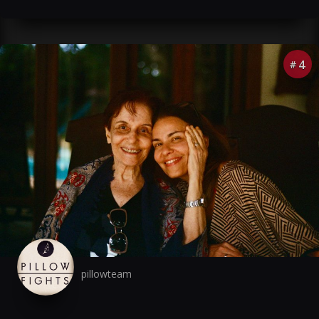
4
#
pillowteam