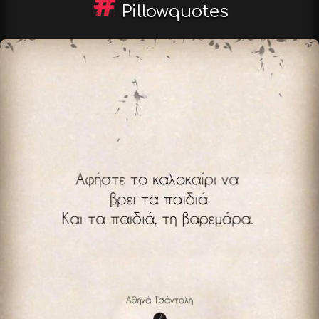
Pillowquotes