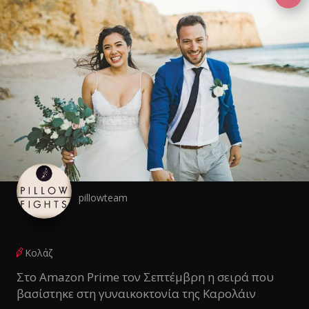
pillowteam
Κολάζ
Στο Amazon Prime τον Σεπτέμβρη η σειρά που
βασίστηκε στη γυναικοκτονία της Καρολάιν