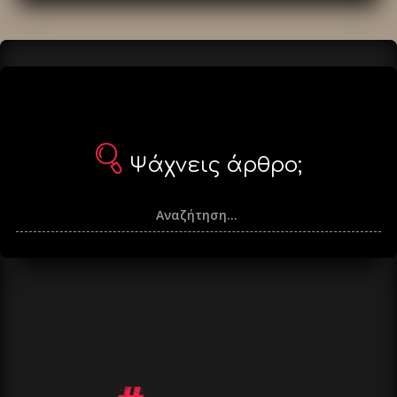
άρθρα
Ψάχνεις άρθρο;