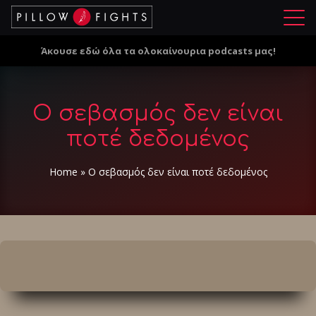
Μ
ε
Άκουσε εδώ όλα τα ολοκαίνουρια podcasts μας!
ν
ο
ύ
Ο σεβασμός δεν είναι
ποτέ δεδομένος
Home
»
Ο σεβασμός δεν είναι ποτέ δεδομένος