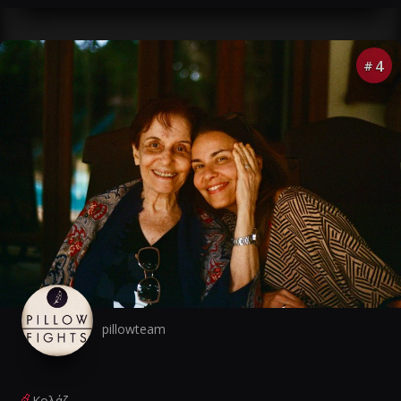
4
#
pillowteam
Κολάζ