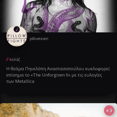
pillowteam
Κολάζ
Η θεάρα Πηνελόπη Αναστασοπούλου κυκλοφορεί
επίσημα το «The Unforgiven II» με τις ευλογίες
των Metallica
3
#