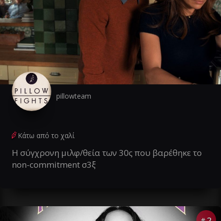
pillowteam
Κάτω από το χαλί
Η σύγχρονη μιλφ/θεία των 30ς που βαρέθηκε το
non-commitment σ3ξ
2
#