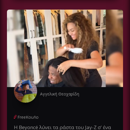
Αγγελική Θεοχαρίδη
FreeΚουΛο
Η Beyoncé λύνει τα ράστα του Jay-Z σ' ένα