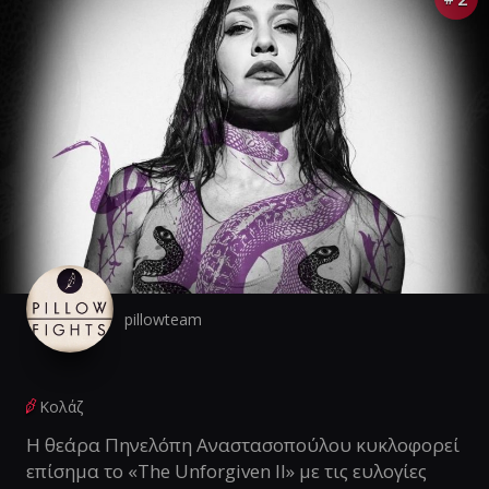
pillowteam
Κολάζ
Η θεάρα Πηνελόπη Αναστασοπούλου κυκλοφορεί
επίσημα το «The Unforgiven II» με τις ευλογίες