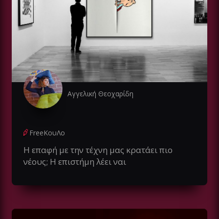
Αγγελική Θεοχαρίδη
FreeΚουΛο
Η επαφή με την τέχνη μας κρατάει πιο
νέους; Η επιστήμη λέει ναι