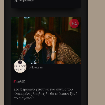
της Καρολάιν
4
#
pillowteam
Κολάζ
Στο Βερολίνο χτίστηκε ένα σπίτι όπου
ηλικιωμένες λεσβίες δε θα κρύψουν ξανά
ποια αγαπούν