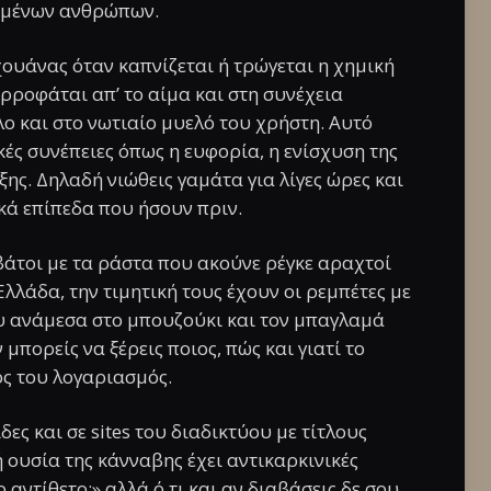
σμένων ανθρώπων.
ουάνας όταν καπνίζεται ή τρώγεται η χημική
ροφάται απ’ το αίμα και στη συνέχεια
ο και στο νωτιαίο μυελό του χρήστη. Αυτό
 συνέπειες όπως η ευφορία, η ενίσχυση της
ης. Δηλαδή νιώθεις γαμάτα για λίγες ώρες και
κά επίπεδα που ήσουν πριν.
ιβάτοι με τα ράστα που ακούνε ρέγκε αραχτοί
Ελλάδα, την τιμητική τους έχουν οι ρεμπέτες με
 ανάμεσα στο μπουζούκι και τον μπαγλαμά
 μπορείς να ξέρεις ποιος, πώς και γιατί το
ός του λογαριασμός.
ς και σε sites του διαδικτύου με τίτλους
 ουσία της κάνναβης έχει αντικαρκινικές
 αντίθετο;» αλλά ό,τι και αν διαβάσεις δε σου