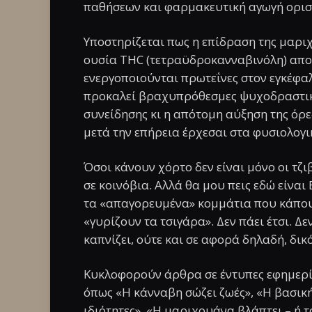
παθήσεων και φαρμακευτική αγωγή ορι
Υποστηρίζεται πως η επίδραση της μαριχ
ουσία THC (τετραϋδροκανναβινόλη) απορ
ενεργοποιούνται πρωτεΐνες στον εγκέφαλ
προκαλεί βραχυπρόθεσμες ψυχοδραστικές
συνείδησης κι η απότομη αύξηση της όρεξ
μετά την επήρεια έρχεσαι στα φυσιολογι
Όσοι κάνουν χόρτο δεν είναι μόνο οι τζ
σε κοινόβια. Αλλά θα μου πεις εδώ είναι 
τα «απαγορευμένα» κομμάτια που κάπου
«γυρίζουν τα τσιγάρα». Δεν πάει έτσι. Δεν
καπνίζει, ούτε και σε αφορά δηλαδή, δικ
Κυκλοφορούν άρθρα σε έντυπες εφημερίδε
όπως «Η κάνναβη σώζει ζωές», «Η βασική
ιδιότητες», «Η μαριχουάνα βλάπτει – ή το