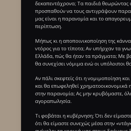
δεκαπεντάχρονα; Τα παιδιά θεωρώντας ω
προσπαθούν να τους αντιγράψουν παραβ
μας είναι η παρανομία και το απαγορευμ
περίπτωση.
Μήπως κι η αποποινικοποίηση της κάνναβ
ντόρος για το τίποτα; Αν υπήρχαν τα γνω
Ελλάδα, πώς θα ήταν τα πράγματα; Με β
θα συνεχίσει νόμιμα ενώ οι υπόλοιποι 
Αν πάλι σκεφτείς ότι η νομιμοποίηση κα
και θα επωφεληθεί χρηματοοικονομικά η 
στην παρανομία; Ας μην κρυβόμαστε, όλ
αγοραπωλησία.
Τι φοβάται η κυβέρνηση; Ότι δεν είμαστ
ότι θα είμαστε συνεχώς μέσα στην «ντά
ανέμελοι τα κορμιά μας στους δρόμους δ