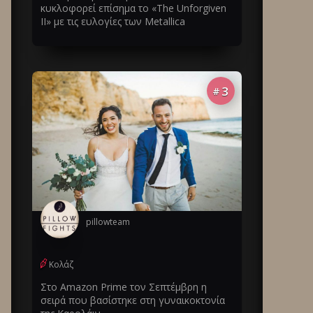
κυκλοφορεί επίσημα το «The Unforgiven
II» με τις ευλογίες των Metallica
3
#
pillowteam
Κολάζ
Στο Amazon Prime τον Σεπτέμβρη η
σειρά που βασίστηκε στη γυναικοκτονία