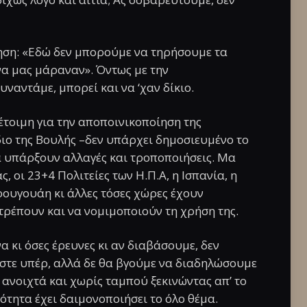
τηση: «Εδώ δεν μπορούμε να τηρήσουμε τα
α μας μάραναν». Όντως με την
αντάμε, μπορεί και να ‘χαν δίκιο.
έτοιμη για την αποποινικοποίηση της
διο της Βουλής –δεν υπάρχει δημοσιευμένο το
α υπάρξουν αλλαγές και τροποποιήσεις. Μα
, οι 23+4 Πολιτείες των Η.Π.Α, η Ισπανία, η
ρουγουάη κι άλλες τόσες χώρες έχουν
τρέπουν και να νομιμοποιούν τη χρήση της.
α κι όσες έρευνες κι αν διαβάσουμε, δεν
αστε υπέρ, αλλά δε θα βγούμε να διαδηλώσουμε
 ανοιχτά και χωρίς ταμπού ξεκινώντας απ’ το
ότητα έχει δαιμονοποιήσει το όλο θέμα.