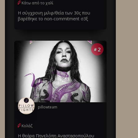
Κάτω από το χαλί
Η σύγχρονη μιλφ/θεία των 30ς που
βαρέθηκε το non-commitment σ3ξ
2
#
pillowteam
Κολάζ
Η θεάρα Πηνελόπη Αναστασοπούλου