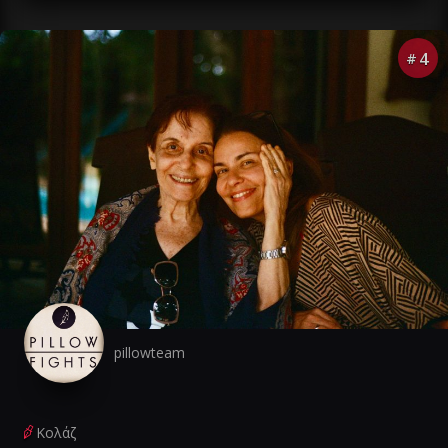
4
#
pillowteam
Κολάζ