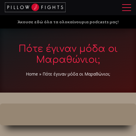
Μ
ε
Άκουσε εδώ όλα τα ολοκαίνουρια podcasts μας!
ν
ο
ύ
Πότε έγιναν μόδα οι
Μαραθώνιοι;
Home
»
Πότε έγιναν μόδα οι Μαραθώνιοι;