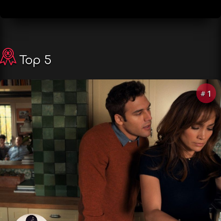
Top 5
1
#