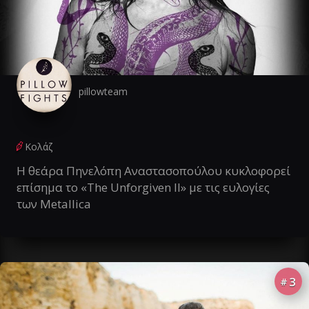
pillowteam
Κολάζ
Η θεάρα Πηνελόπη Αναστασοπούλου κυκλοφορεί
επίσημα το «The Unforgiven II» με τις ευλογίες
των Metallica
3
#