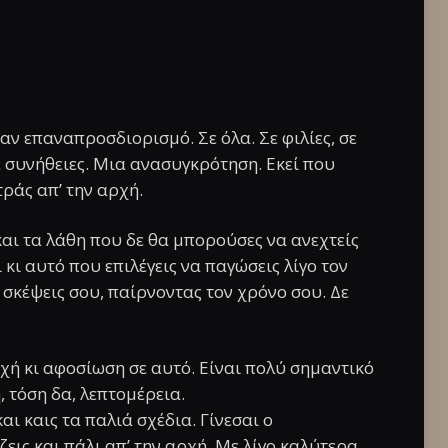
ναν επαναπροσδιορισμό. Σε όλα. Σε φιλίες, σε
σε συνήθειες. Μια ανασυγκρότηση. Εκεί που
τράς απ’ την αρχή.
και τα λάθη που δε θα μπορούσες να ανεχτείς
 κι αυτό που επιλέγεις να παγώσεις λίγο τον
ς σκέψεις σου, παίρνοντας τον χρόνο σου. Δε
.
χή κι αφοσίωση σε αυτό. Είναι πολύ σημαντικό
 τόση δα, λεπτομέρεια.
ι καις τα παλιά σχέδια. Γίνεσαι ο
ζεις και πάλι απ’ την αρχή. Με λίγο καλύτερα