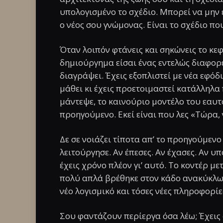
υπολογισμένο το σχέδιο. Μπορεί να μην έ
ο νέος σου γνώμονας. Είναι το σχέδιο πο
Όταν λοιπόν φτάνεις και σηκώνεις το κεφ
δημιούργημα είσαι ένας εντελώς διαφορε
διαγράψει. Έχεις εξοπλιστεί με νέα εφόδ
μάθει κι έχεις προετοιμαστεί κατάλληλα 
μάντεψε, το καινούριο μοντέλο του εαυτ
προηγούμενο. Εκεί είναι που λες «Τώρα, ν
Δε σε νοιάζει τίποτα απ’ το προηγούμενο 
λειτούργησε. Αν έπεσες. Αν έχασες. Αν υ
έχεις χρόνο πλέον γι’ αυτό. Το κοντέρ μετ
πολύ απλά βρέθηκε στον κάδο ανακύκλωσ
νέο λογισμικό και τόσες νέες πληροφορίε
Σου φαντάζουν περίεργα όσα λέω; Έχεις φ