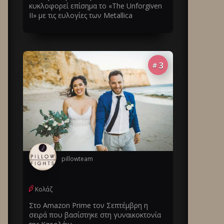
κυκλοφορεί επίσημα το «The Unforgiven
II» με τις ευλογίες των Metallica
3
#
pillowteam
Κολάζ
Στο Amazon Prime τον Σεπτέμβρη η
σειρά που βασίστηκε στη γυναικοκτονία