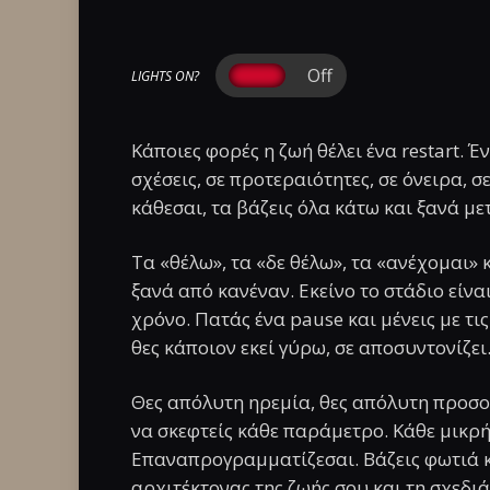
LIGHTS ON?
Κάποιες φορές η ζωή θέλει ένα restart. Έ
σχέσεις, σε προτεραιότητες, σε όνειρα, 
κάθεσαι, τα βάζεις όλα κάτω και ξανά με
Τα «θέλω», τα «δε θέλω», τα «ανέχομαι» 
ξανά από κανέναν. Εκείνο το στάδιο είναι
χρόνο. Πατάς ένα pause και μένεις με τι
θες κάποιον εκεί γύρω, σε αποσυντονίζει
Θες απόλυτη ηρεμία, θες απόλυτη προσο
να σκεφτείς κάθε παράμετρο. Κάθε μικρή,
Επαναπρογραμματίζεσαι. Βάζεις φωτιά κα
αρχιτέκτονας της ζωής σου και τη σχεδιά