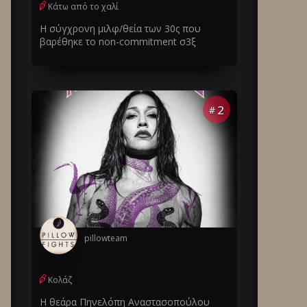
Κάτω από το χαλί
Η σύγχρονη μιλφ/θεία των 30ς που
βαρέθηκε το non-commitment σ3ξ
2
#
pillowteam
Κολάζ
Η θεάρα Πηνελόπη Αναστασοπούλου