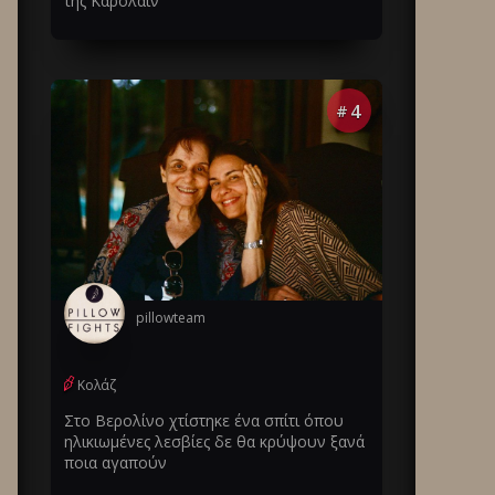
της Καρολάιν
4
#
pillowteam
Κολάζ
Στο Βερολίνο χτίστηκε ένα σπίτι όπου
ηλικιωμένες λεσβίες δε θα κρύψουν ξανά
ποια αγαπούν