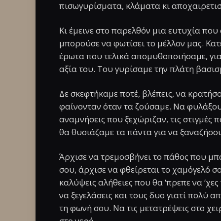
πισωγυρίσματα, κλάματα κι αποχαιρετι
Κι έμεινε στο παρελθόν μια ευτυχία που
μπορούσε να φωτίσει το μέλλον μας. Κα
έρωτα που τελικά απομυθοποιήσαμε, γιατ
αξία του. Του γυρίσαμε την πλάτη βασι
Δε σκεφτήκαμε ποτέ, βλέπεις, να κρατήσο
φαίνονταν όταν τα ζούσαμε. Να φυλάξου
αναμνήσεις που ξεχώριζαν, τις στιγμές π
θα θυσιάζαμε τα πάντα για να ξαναζήσουμ
Άρχισε να τρεμοσβήνει το πάθος που μπ
σου, άρχισε να φθείρεται το χαμόγελό σο
καλύψεις αλήθειες που θα ‘πρεπε να ‘χε
να ξεγελάσεις και τους δυο γιατί πολύ α
τη φωνή σου. Να τις μετατρέψεις στο χει
στο νερό.