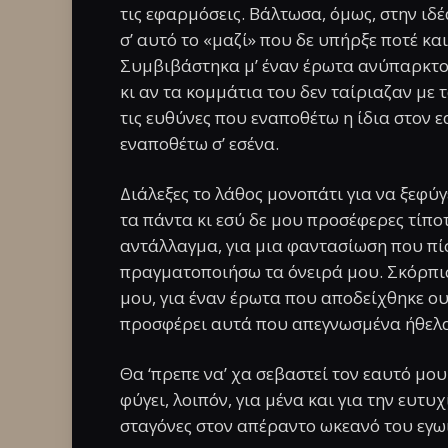
τις εφαρμόσεις. Βάλτωσα, όμως, στην ιδ
σ’ αυτό το «μαζί» που δε υπήρξε ποτέ κα
Συμβιβάστηκα μ’ έναν έρωτα ανύπαρκτο,
κι αν τα κομμάτια του δεν ταίριαζαν με 
τις ευθύνες που εναποθέτω η ίδια στον ε
εναποθέτω σ’ εσένα.
Διάλεξες το λάθος μονοπάτι για να ξεφύγ
τα πάντα κι εσύ δε μου προσέφερες τίποτ
αντάλλαγμα, για μια φαντασίωση που πί
πραγματοποιήσω τα όνειρά μου. Σκόρπι
μου, για έναν έρωτα που αποδείχθηκε ου
προσφέρει αυτά που απεγνωσμένα ήθελα
Θα ‘πρεπε να’ χα σεβαστεί τον εαυτό μου
φύγει, λοιπόν, για μένα και για την ευτυ
σταγόνες στον απέραντο ωκεανό του εγω