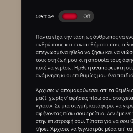
LIGHTS ON?
Πάντα είχα την τάση ως άνθρωπος να ενα
ανθρώπους και συναισθήματα που, τελι
απεγνωσμένα ήθελα να ζήσω και να νιώσ
τους στη ζωή μου κι η απουσία τους άφη
ποτέ να γεμίσω. Ήρθε η αναπόφευκτη στι
ανάμνηση κι οι επιθυμίες μου ένα παιδιάσ
Άρχισες ν’ απομακρύνεσαι απ’ τα θεμέλ
μαζί, χωρίς ν’ αφήσεις πίσω σου στοιχε
«γιατί». Σε μια στιγμή, κατάφερες να γκ
αφήνοντας πίσω σου ερείπια. Δεν έμεινε
στην επιστροφή σου. Τίποτα για να σου
ζήσει. Άρχισες να ξεγλιστράς μέσα απ’ τ