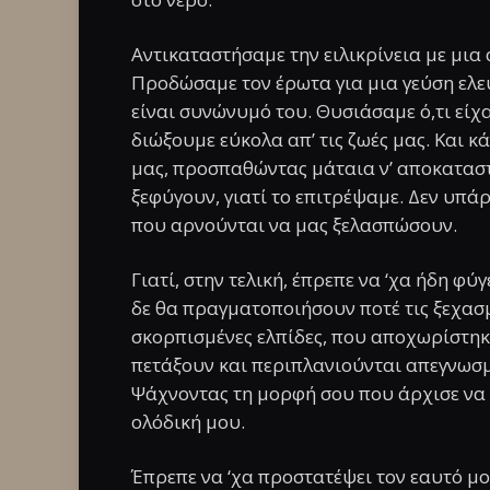
Αντικαταστήσαμε την ειλικρίνεια με μια
Προδώσαμε τον έρωτα για μια γεύση ελε
είναι συνώνυμό του. Θυσιάσαμε ό,τι είχα
διώξουμε εύκολα απ’ τις ζωές μας. Και 
μας, προσπαθώντας μάταια ν’ αποκατασ
ξεφύγουν, γιατί το επιτρέψαμε. Δεν υπάρ
που αρνούνται να μας ξελασπώσουν.
Γιατί, στην τελική, έπρεπε να ‘χα ήδη φύ
δε θα πραγματοποιήσουν ποτέ τις ξεχασ
σκορπισμένες ελπίδες, που αποχωρίστηκ
πετάξουν και περιπλανιούνται απεγνωσ
Ψάχνοντας τη μορφή σου που άρχισε να ξ
ολόδική μου.
Έπρεπε να ‘χα προστατέψει τον εαυτό μο