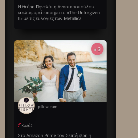
Η θεάρα Πηνελόπη Αναστασοπούλου
κυκλοφορεί επίσημα το «The Unforgiven
II» με τις ευλογίες των Metallica
3
#
pillowteam
Κολάζ
Στο Amazon Prime τον Σεπτέμβρη η