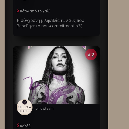
Κάτω από το χαλί
Η σύγχρονη μιλφ/θεία των 30ς που
βαρέθηκε το non-commitment σ3ξ
2
#
pillowteam
Κολάζ