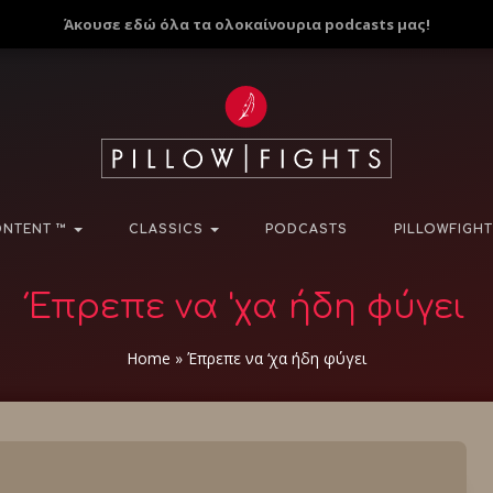
Άκουσε εδώ όλα τα ολοκαίνουρια podcasts μας!
NTENT ™
CLASSICS
PODCASTS
PILLOWFIGHT
Έπρεπε να 'χα ήδη φύγει
Home
»
Έπρεπε να ‘χα ήδη φύγει