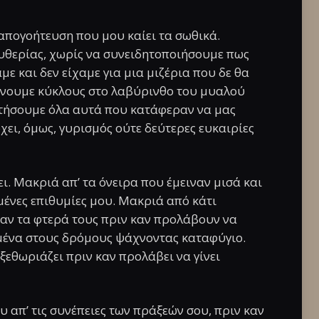
 απογοήτευση που μου καίει τα σωθικά.
υθερίας, χωρίς να συνειδητοποιήσουμε πως
με και δεν είχαμε για μια μιζέρια που δε θα
κάνουμε κύκλους στο λαβύρινθο του μυαλού
τήσουμε όλα αυτά που κατάφεραν να μας
χει, όμως, γυρισμός ούτε δεύτερες ευκαιρίες
γει. Μακριά απ’ τα όνειρα που έμειναν μισά και
μένες επιθυμίες μου. Μακριά από κάτι
αν τα φτερά τους πριν καν προλάβουν να
μένα στους δρόμους ψάχνοντας καταφύγιο.
εθωριάζει πριν καν προλάβει να γίνει
υ απ’ τις συνέπειες των πράξεών σου, πριν καν