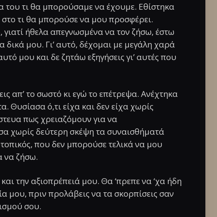
έα του τι θα μπορούσαμε να έχουμε. Εθίστηκα
ι στο τι θα μπορούσε να μου προσφέρει.
 γιατί ήθελα απεγνωσμένα να τον ζήσω, έστω
τα δικά μου. Γι’ αυτό, δέχομαι με μεγάλη χαρά
αυτό μου και δε ζητάω εξηγήσεις γι’ αυτές που
εις απ’ το σωστό κι εγώ το επέτρεψα. Ανέχτηκα
α. Θυσίασα ό,τι είχα και δεν είχα χωρίς
στευα πως χρειαζόμουν για να
σα χωρίς δεύτερη σκέψη τα συναισθήματά
τοπικός, που δεν μπορούσε τελικά να μου
 να ζήσω.
 και την αξιοπρέπειά μου. Θα ‘πρεπε να ‘χα ήδη
χία μου, πριν προλάβεις να τα σκορπίσεις σαν
ισμού σου.