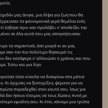
σμούς.
 σχεδόν μας άνηκε, μια δίψα για ζωή που θα
τέρρευσαν τα φαινομενικά γερά θεμέλια ενός
ί έσβησε πριν καν προλάβει ν’ αποδείξει την
σμένοι σε όλα αυτά που μας απογοήτευσαν.
υμε τα σημαντικά, όσο μικρά κι αν μας
με σαν τον πιο πολύτιμο θησαυρό τις
ου δεν κατάφερε ν’ αλλοιώσει ο χρόνος και που
ε. Έστω και για λίγο.
ορούσα τόσο εύκολα να διακρίνω στα μάτια
υ. Κι άρχισες να ξεστομίζεις ψέματα για να
ς πρώτα παραδεχθεί στον εαυτό σου. Ίσως για
πλά δεν ήσουν έτοιμος να τους δώσεις πνοή με
ρότερο εφιάλτη σου. Κι έτσι, κάναμε μια τρύπα