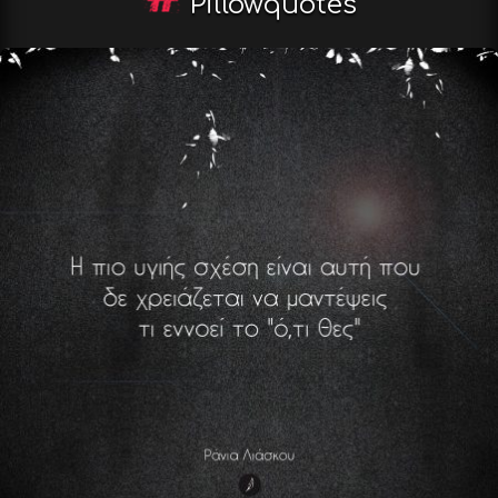
Pillowquotes