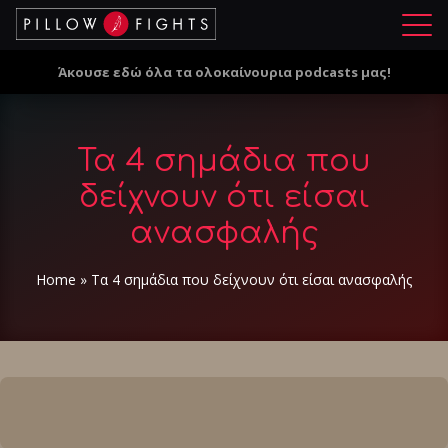
Μ
ε
Άκουσε εδώ όλα τα ολοκαίνουρια podcasts μας!
ν
ο
ύ
Τα 4 σημάδια που
δείχνουν ότι είσαι
ανασφαλής
Home
»
Τα 4 σημάδια που δείχνουν ότι είσαι ανασφαλής