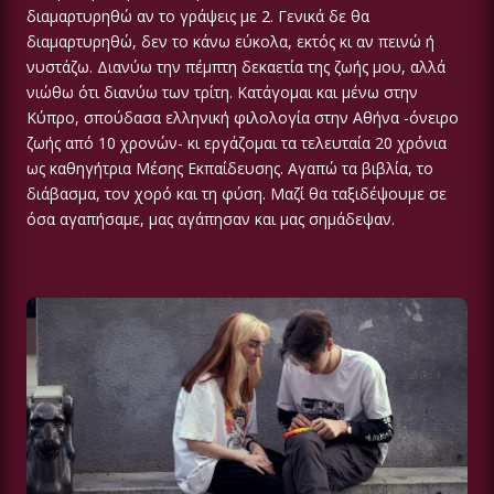
διαμαρτυρηθώ αν το γράψεις με 2. Γενικά δε θα
διαμαρτυρηθώ, δεν το κάνω εύκολα, εκτός κι αν πεινώ ή
νυστάζω. Διανύω την πέμπτη δεκαετία της ζωής μου, αλλά
νιώθω ότι διανύω των τρίτη. Κατάγομαι και μένω στην
Κύπρο, σπούδασα ελληνική φιλολογία στην Αθήνα -όνειρο
ζωής από 10 χρονών- κι εργάζομαι τα τελευταία 20 χρόνια
ως καθηγήτρια Μέσης Εκπαίδευσης. Αγαπώ τα βιβλία, το
διάβασμα, τον χορό και τη φύση. Μαζί θα ταξιδέψουμε σε
όσα αγαπήσαμε, μας αγάπησαν και μας σημάδεψαν.