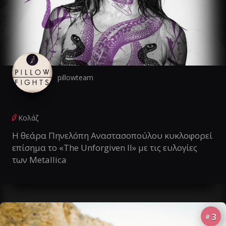
pillowteam
Κολάζ
Η θεάρα Πηνελόπη Αναστασοπούλου κυκλοφορεί
επίσημα το «The Unforgiven II» με τις ευλογίες
των Metallica
3
#