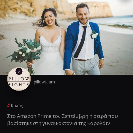
pillowteam
Κολάζ
Στο Amazon Prime τον Σεπτέμβρη η σειρά που
βασίστηκε στη γυναικοκτονία της Καρολάιν