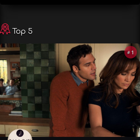
Top 5
1
#