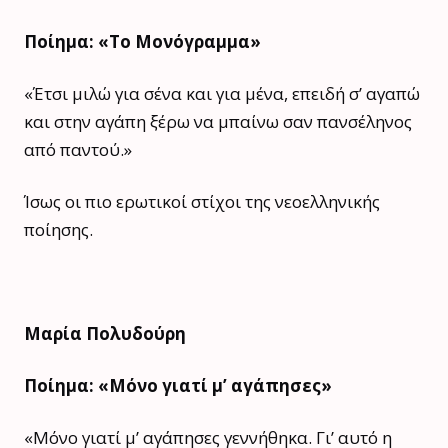
Ποίημα: «Το Μονόγραμμα»
«Έτσι μιλώ για σένα και για μένα, επειδή σ’ αγαπώ
και στην αγάπη ξέρω να μπαίνω σαν πανσέληνος
από παντού.»
Ίσως οι πιο ερωτικοί στίχοι της νεοελληνικής
ποίησης.
Μαρία Πολυδούρη
Ποίημα: «Μόνο γιατί μ’ αγάπησες»
«Μόνο γιατί μ’ αγάπησες γεννήθηκα. Γι’ αυτό η