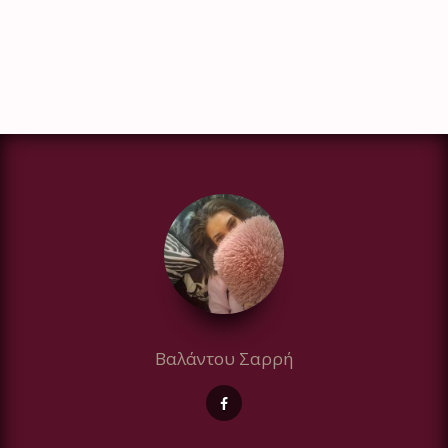
Βαλάντου Σαρρή