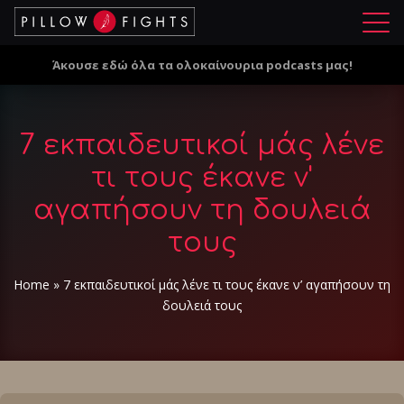
Μ
ε
Άκουσε εδώ όλα τα ολοκαίνουρια podcasts μας!
ν
ο
ύ
7 εκπαιδευτικοί μάς λένε
τι τους έκανε ν'
αγαπήσουν τη δουλειά
τους
Home
»
7 εκπαιδευτικοί μάς λένε τι τους έκανε ν’ αγαπήσουν τη
δουλειά τους