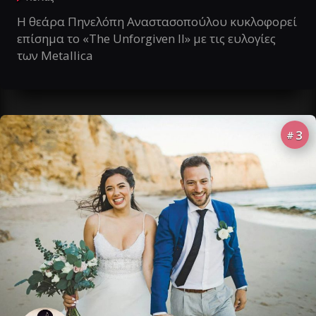
Η θεάρα Πηνελόπη Αναστασοπούλου κυκλοφορεί
επίσημα το «The Unforgiven II» με τις ευλογίες
των Metallica
3
#