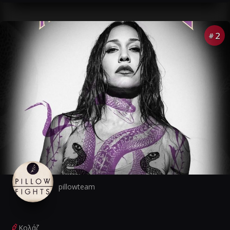
2
#
pillowteam
Κολάζ