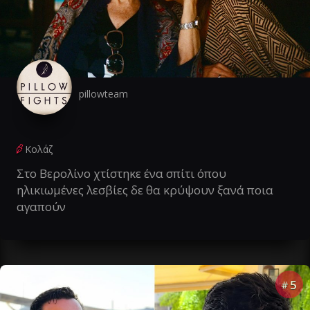
pillowteam
Κολάζ
Στο Βερολίνο χτίστηκε ένα σπίτι όπου
ηλικιωμένες λεσβίες δε θα κρύψουν ξανά ποια
αγαπούν
5
#