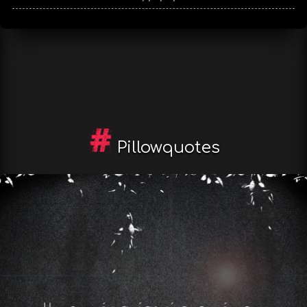
Pillowquotes