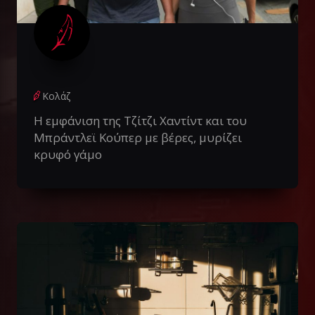
Κολάζ
Η εμφάνιση της Τζίτζι Χαντίντ και του
Μπράντλεϊ Κούπερ με βέρες, μυρίζει
κρυφό γάμο