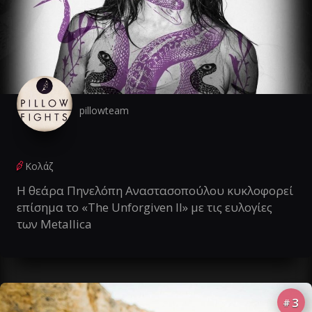
pillowteam
Κολάζ
Η θεάρα Πηνελόπη Αναστασοπούλου κυκλοφορεί
επίσημα το «The Unforgiven II» με τις ευλογίες
των Metallica
3
#