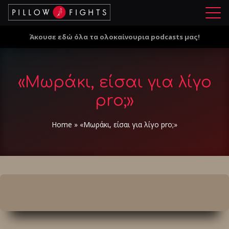
Μ
ε
Άκουσε εδώ όλα τα ολοκαίνουρια podcasts μας!
ν
ο
ύ
«Μωράκι, είσαι για λίγο
pro;»
Home
»
«Μωράκι, είσαι για λίγο pro;»