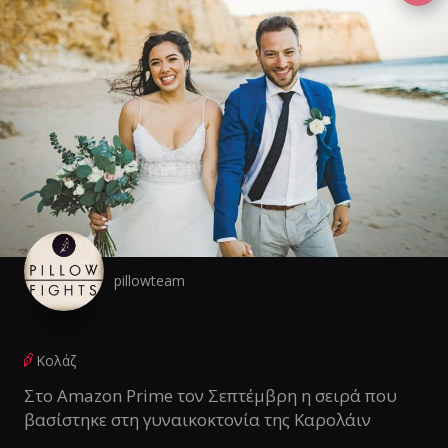
pillowteam
Κολάζ
Στο Amazon Prime τον Σεπτέμβρη η σειρά που
βασίστηκε στη γυναικοκτονία της Καρολάιν