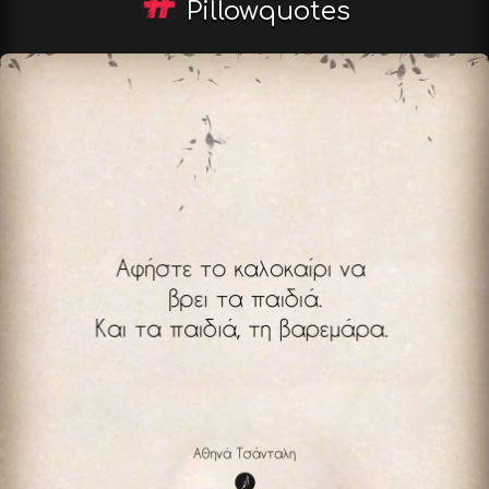
Pillowquotes