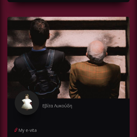
Εβίτα Λυκούδη
My e-vita