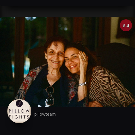
4
#
pillowteam