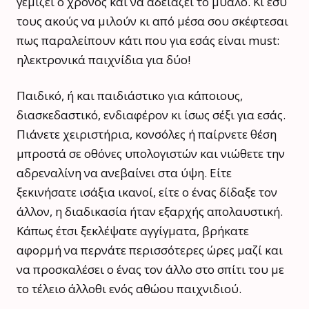
γεμίζει ο χρόνος και να αδειάζει το μυαλό. Κι εσύ
τους ακούς να μιλούν κι από μέσα σου σκέφτεσαι
πως παραλείπουν κάτι που για εσάς είναι must:
ηλεκτρονικά παιχνίδια για δύο!
Παιδικό, ή και παιδιάστικο για κάποιους,
διασκεδαστικό, ενδιαφέρον κι ίσως σέξι για εσάς.
Πιάνετε χειριστήρια, κονσόλες ή παίρνετε θέση
μπροστά σε οθόνες υπολογιστών και νιώθετε την
αδρεναλίνη να ανεβαίνει στα ύψη. Είτε
ξεκινήσατε ισάξια ικανοί, είτε ο ένας δίδαξε τον
άλλον, η διαδικασία ήταν εξαρχής απολαυστική.
Κάπως έτσι ξεκλέψατε αγγίγματα, βρήκατε
αφορμή να περνάτε περισσότερες ώρες μαζί και
να προσκαλέσει ο ένας τον άλλο στο σπίτι του με
το τέλειο άλλοθι ενός αθώου παιχνιδιού.