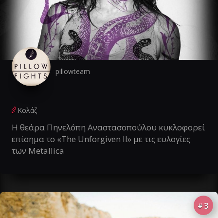
pillowteam
Κολάζ
Η θεάρα Πηνελόπη Αναστασοπούλου κυκλοφορεί
επίσημα το «The Unforgiven II» με τις ευλογίες
των Metallica
3
#