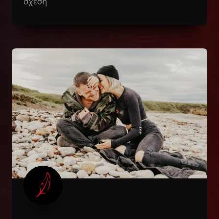
σχέση