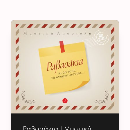
Ραβασάκια | Μυστική