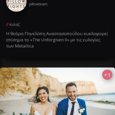
pillowteam
Κολάζ
Η θεάρα Πηνελόπη Αναστασοπούλου κυκλοφορεί
επίσημα το «The Unforgiven II» με τις ευλογίες
των Metallica
3
#