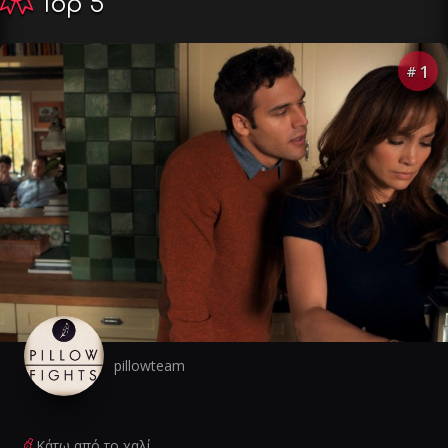
Top 5
1
#
pillowteam
Κάτω από το χαλί