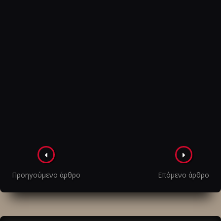
Πλοήγηση
στα
Προηγούμενο άρθρο
Επόμενο άρθρο
άρθρα