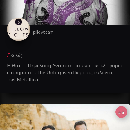
pillowteam
Κολάζ
Η θεάρα Πηνελόπη Αναστασοπούλου κυκλοφορεί
επίσημα το «The Unforgiven II» με τις ευλογίες
των Metallica
3
#