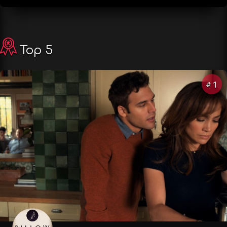
Top 5
1
#