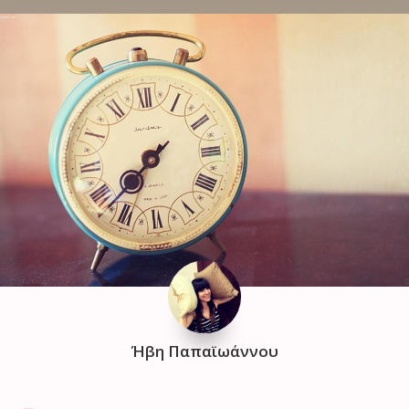
Ήβη Παπαϊωάννου