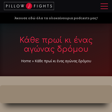
Μ
ε
Άκουσε εδώ όλα τα ολοκαίνουρια podcasts μας!
ν
ο
ύ
Κάθε πρωί κι ένας
αγώνας δρόμου
Home
»
Κάθε πρωί κι ένας αγώνας δρόμου