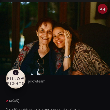
4
#
pillowteam
Κολάζ
Στο Βερολίνο χτίστηκε ένα σπίτι όπου