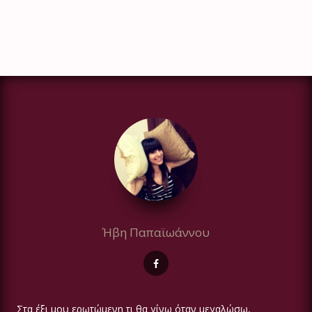
Ήβη Παπαϊωάννου
Στα έξι μου ερωτώμενη τι θα γίνω όταν μεγαλώσω,