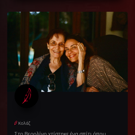
Κολάζ
Στο Βερολίνο χτίστηκε ένα σπίτι όπου