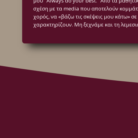
μου "Always do your best." Από τα μαθητ
σχέση με τα media που αποτελούν κομμάτι
χορός, να «βάζω τις σκέψεις μου κάτω» σε
χαρακτηρίζουν. Μη ξεχνάμε και τη λεμεσια