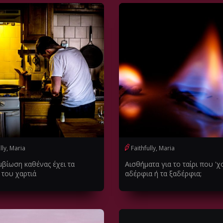
lly, Maria
Faithfully, Maria
μβίωση καθένας έχει τα
Αισθήματα για το ταίρι που 'χ
 του χαρτιά
αδέρφια ή τα ξαδέρφια;