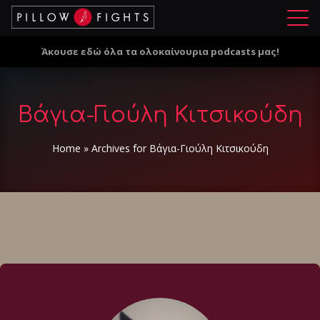
Μ
ε
Άκουσε εδώ όλα τα ολοκαίνουρια podcasts μας!
ν
ο
ύ
Βάγια-Γιούλη Κιτσικούδη
Home
»
Archives for Βάγια-Γιούλη Κιτσικούδη