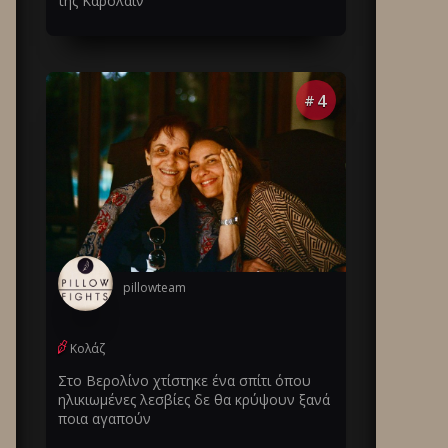
της Καρολάιν
4
#
pillowteam
Κολάζ
Στο Βερολίνο χτίστηκε ένα σπίτι όπου
ηλικιωμένες λεσβίες δε θα κρύψουν ξανά
ποια αγαπούν