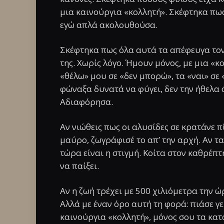
μια καινούργια «κολλητή». Σκέφτηκα πως
εγώ απλά ακολουθούσα.
Σκέφτηκα πως όλα αυτά τα απέφευγα τον 
της. Χωρίς λόγο. Ήμουν μόνος, με μια «κ
«θέλω» μου σε «δεν μπορώ», τα «ναι» σε 
φώναξα δυνατά να φύγει, δεν την ήθελα ά
Αδιαφόρησα.
Αν νιώθεις πως οι αλυσίδες σε κρατάνε πί
μαύρο, ζωγράφισέ το απ’ την αρχή. Αν τ
τώρα είναι η στιγμή. Κοίτα στον καθρέπτη
να παίξει.
Αν η ζωή τρέχει με 500 χιλιόμετρα την ώρ
Αλλά με έναν όρο αυτή τη φορά: πιάσε γε
καινούργια «κολλητή», μόνος σου τα κατα