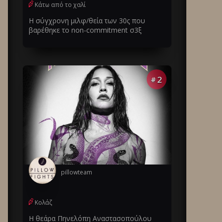
Κάτω από το χαλί
Η σύγχρονη μιλφ/θεία των 30ς που
βαρέθηκε το non-commitment σ3ξ
2
#
pillowteam
Κολάζ
Η θεάρα Πηνελόπη Αναστασοπούλου