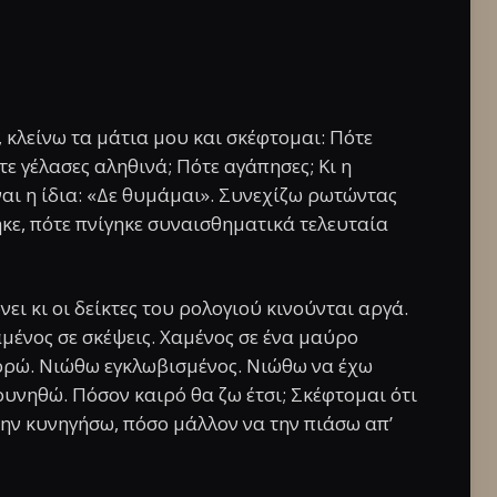
κλείνω τα μάτια μου και σκέφτομαι: Πότε
ε γέλασες αληθινά; Πότε αγάπησες; Κι η
ναι η ίδια: «Δε θυμάμαι». Συνεχίζω ρωτώντας
κε, πότε πνίγηκε συναισθηματικά τελευταία
ει κι οι δείκτες του ρολογιού κινούνται αργά.
μένος σε σκέψεις. Χαμένος σε ένα μαύρο
ρώ. Νιώθω εγκλωβισμένος. Νιώθω να έχω
υνηθώ. Πόσον καιρό θα ζω έτσι; Σκέφτομαι ότι
την κυνηγήσω, πόσο μάλλον να την πιάσω απ’