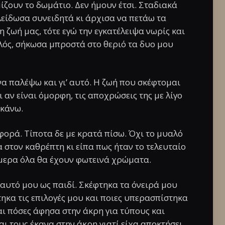
ίζουν το δωμάτιο. Δεν ήμουν έτσι. Σταδιακά
λείδωσα συνειδητά κι άρχισα να πετάω τα
τη ζωή μας, τότε εγώ την εγκατέλειψα νωρίς και
λός, σήκωσα μπροστά στο θεριό τα δυο μου
να παλέψω και γι’ αυτό. Η ζωή που σκέφτομαι
ι αν είναι όμορφη, τις αποχρώσεις της με λίγο
 κάνω.
φορά. Τίποτα δε με κρατά πίσω. Όχι το μυαλό
 στον καθρέπτη κι είπα πως ήταν το τελευταίο
μερα όλα θα έχουν φωτεινά χρώματα.
εαυτό μου ως παιδί. Σκέφτηκα τα όνειρά μου
τηκα τις επιλογές μου και ποιες υπερασπίστηκα
αι πόσες άφησα στην άκρη για τύπους και
αι τους έκανα στην άκρη γιατί είχα αποκτήσει