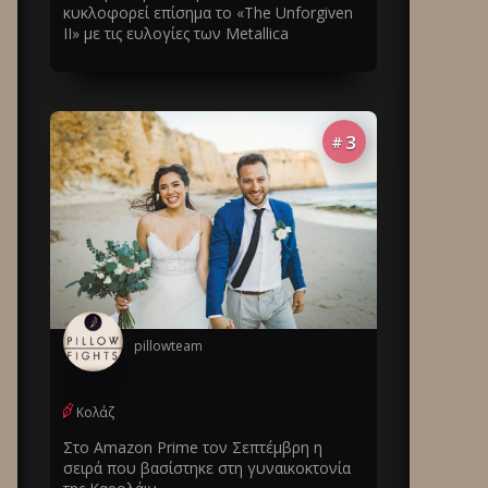
κυκλοφορεί επίσημα το «The Unforgiven
II» με τις ευλογίες των Metallica
3
#
pillowteam
Κολάζ
Στο Amazon Prime τον Σεπτέμβρη η
σειρά που βασίστηκε στη γυναικοκτονία