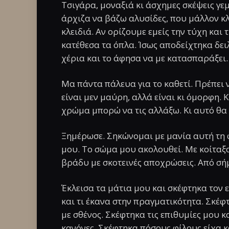
Τσιγάρα, μοναξιά κι άσχημες σκέψεις γεμ
άρχιζα να βάζω αλυσίδες, που μάλλον κ
κλειδιά. Αν ορίζουμε εμείς την τύχη και 
κατέθεσα τα όπλα. Ίσως αποδείχτηκα δει
χέρια και το άφησα να με κατασπαράξει.
Μα πάντα πάλευα για το καθετί. Πρέπει 
είναι μεν μαύρη, αλλά είναι κι όμορφη. Κ
χρώμα μπορώ να τις αλλάξω. Κι αυτό θα
Ξημέρωσε. Σηκώνομαι με μανία αυτή τη 
μου. Το σώμα μου ακολουθεί. Με κοίταξα
βράδυ με σκοτεινές αποχρώσεις. Από σή
Έκλεισα τα μάτια μου και σκέφτηκα τον 
και τι έκανα στην πραγματικότητα. Σκέφ
με σθένος. Σκέφτηκα τις επιθυμίες μου κ
κανόνες. Σκέφτηκα πόσους φίλους είχα κ