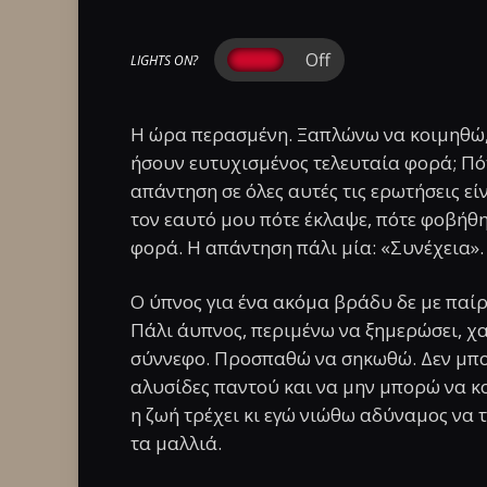
LIGHTS ON?
Η ώρα περασμένη. Ξαπλώνω να κοιμηθώ, 
ήσουν ευτυχισμένος τελευταία φορά; Πότ
απάντηση σε όλες αυτές τις ερωτήσεις εί
τον εαυτό μου πότε έκλαψε, πότε φοβήθη
φορά. Η απάντηση πάλι μία: «Συνέχεια».
Ο ύπνος για ένα ακόμα βράδυ δε με παίρν
Πάλι άυπνος, περιμένω να ξημερώσει, χα
σύννεφο. Προσπαθώ να σηκωθώ. Δεν μπο
αλυσίδες παντού και να μην μπορώ να κο
η ζωή τρέχει κι εγώ νιώθω αδύναμος να 
τα μαλλιά.