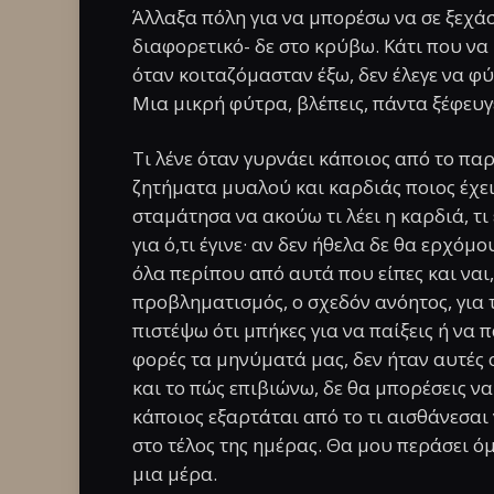
Άλλαξα πόλη για να μπορέσω να σε ξεχάσ
διαφορετικό- δε στο κρύβω. Κάτι που να
όταν κοιταζόμασταν έξω, δεν έλεγε να φύ
Μια μικρή φύτρα, βλέπεις, πάντα ξέφευγ
Τι λένε όταν γυρνάει κάποιος από το παρ
ζητήματα μυαλού και καρδιάς ποιος έχει
σταμάτησα να ακούω τι λέει η καρδιά, τι
για ό,τι έγινε· αν δεν ήθελα δε θα ερχόμ
όλα περίπου από αυτά που είπες και ναι
προβληματισμός, ο σχεδόν ανόητος, για 
πιστέψω ότι μπήκες για να παίξεις ή να 
φορές τα μηνύματά μας, δεν ήταν αυτές 
και το πώς επιβιώνω, δε θα μπορέσεις ν
κάποιος εξαρτάται από το τι αισθάνεσαι 
στο τέλος της ημέρας. Θα μου περάσει όμ
μια μέρα.