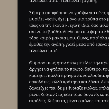
τελειώσει αυτό; Τελειώνει η αγάπη;
Σήμερα αποφάσισα να γράψω για σένα, 
μυρίζει «εσύ», έχει μόνο μια τρύπα στο 
ίσως να την έκανα κι εγώ η ίδια, όσο μιλ
εκείνο το βράδυ. Δε θα σου πω ψέματα· δ
τόσο καιρό μακριά μου. Όμως, παρ’ όλα α
έμαθες την αγάπη, γιατί μέσα από εσένα 
τελειώνει ποτέ.
Θυμάσαι πως ήταν όταν με είδες την πρώ
άργησε να φτάσει το πρώτο, δεύτερο, τρί
κρατήσει πολλά πράγματα, λουλούδια, φ
σοκολάτες, αλλά κράτησα και λόγια. Αυτ
ξαναείχες πει, δε με ένοιαζε κιόλας, απλ
μένα. Κι όταν ζεις κάτι τόσο δυνατό, κάπ
εκρήξεις. Κι έπειτα, μένει ο πόνος και τ