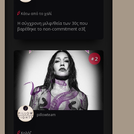
Κάτω από το χαλί
Η σύγχρονη μιλφ/θεία των 30ς που
βαρέθηκε το non-commitment σ3ξ
2
#
pillowteam
Κολάζ