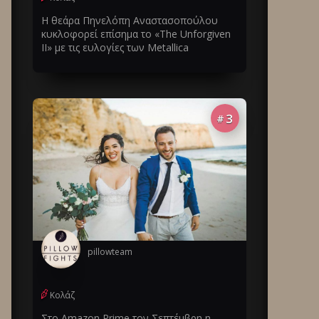
Η θεάρα Πηνελόπη Αναστασοπούλου
κυκλοφορεί επίσημα το «The Unforgiven
II» με τις ευλογίες των Metallica
3
#
pillowteam
Κολάζ
Στο Amazon Prime τον Σεπτέμβρη η