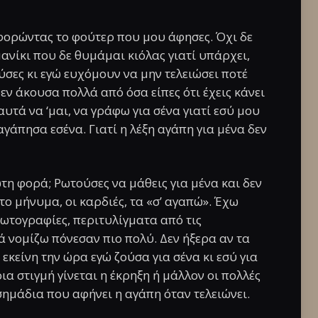
φορώντας το φούτερ που μου άφησες. Όχι δε
μανίκι που δε θυμάμαι κιόλας γιατί υπάρχει,
ούσες κι εγώ ευχόμουν να μην τελειώσει ποτέ
εν άκουσα πολλά από όσα είπες ότι έχεις κάνει
υτά να ‘μαι, να γράφω για σένα γιατί εσύ μου
αγάπησα εσένα. Γιατί η λέξη αγάπη για μένα δεν
τη φορά; Ρωτούσες να μάθεις για μένα και δεν
το μήνυμα, οι καρδιές, τα «σ’ αγαπώ». Έχω
ωτογραφίες, περιτυλίγματα από τις
ά νομίζω πόνεσαν πιο πολύ. Δεν ήξερα αν τα
ά εκείνη την ώρα εγώ ζούσα για σένα κι εσύ για
οια στιγμή γίνεται η έκρηξη ή μάλλον οι πολλές
α σημάδια που αφήνει η αγάπη όταν τελειώνει.