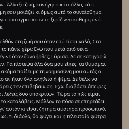
ω. Άλλαξα ζωή, κυνήγησα κάτι άλλο, κάτι
 μη σου μοιάζει κι όμως αυτό το συναίσθημα
γει όσο άγρια κι αν το ξερίζωνα καθημερινά.
ε.
ελθόν στη ζωή σου όταν εσύ είσαι καλά; Στα
 το πάνω χέρι; Εγώ που μετά από σένα
 έγινε όταν ξαναήρθες; Γύρισα. Δε σε κατηγορώ
ουν. Τα πίστεψα όλα όσα μου είπες, τα θυμάμαι
, ακόμα παίζει με τη νοημοσύνη μου αυτός ο
το αν ήταν όλα αλήθεια ή ψέμα. Δε θέλω να
πάρεις την επιβεβαίωση. Έχω διαβάσει άπειρες
οι λέξεις δυο υποκριτών. Τώρα το πώς είμαι
α το καταλάβεις. Μάλλον το πόσο σε επηρεάζει
γι’ αυτόν κι είναι ζήτημα αυστηρά προσωπικό,
ως, τι διάολο, θα φύγει και η τελευταία φύτρα